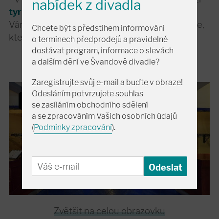
nabídek z divadla
tyrkysové body
. Pokud na ně kliknete, tak se
Vám v dalším okně zobrazí informace o divadle,
Chcete být s předstihem informováni
která je s daným místem spojená.
o termínech předprodejů a pravidelně
dostávat program, informace o slevách
a dalším dění ve Švandově divadle?
Zaregistrujte svůj e-mail a buďte v obraze!
Odesláním potvrzujete souhlas
se zasíláním obchodního sdělení
a se zpracováním Vašich osobních údajů
(
Podmínky zpracování
).
Zvětšit na celou obrazovku