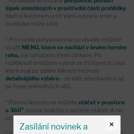
* Po divadle se můžete
pohybovat pomocí
šipek umístěných v prostřední části prohlídky
.
Stačí si kurzorem určit Vámi vybraný směr a
prohlídka může začít.
* Pro rychlé pohybování se po divadle můžete
využít
MENU, které se nachází v levém horním
rohu,
a je označeno třemi čárkami. Po
rozkliknutí si můžete vybrat ze tří hlavních částí,
které mají po dalším kliknutí možnost
detailnějšího výběru
- od sálů, přes kavárnu až
po foyer jednotlivých sálů.
* Pomocí kurzoru se můžete
otáčet v prostoru
o 360°
, kurzor podržte a začněte otáčet. A nic,
co Vás v divadle zajímá, Vám neunikne.
×
Zasílání novinek a
* V určitých prostorech divadla se Vám zobrazí