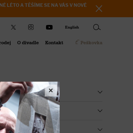
KRÁSNÉ LÉTO A TĚŠÍME SE NA VÁS V NOVÉ
English
rodej
O divadle
Kontakt
Peškovka
×