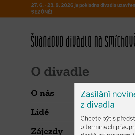
27. 6. - 23. 8. 2026 je pokladna divadla uz
SEZÓNĚ!
O divadle
O nás
Zasílání novi
z divadla
Lidé
Chcete být s předs
o termínech předpr
Zájezdy