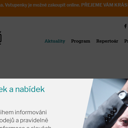
avřena. Vstupenky je možné zakoupit online. PŘEJEME VÁM 
Aktuality
Program
Repertoár
P
nek a nabídek
tihem informováni
odejů a pravidelně