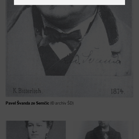
Pavel Švanda ze Semčic
(© archiv ŠD)
Eliška Pešková
(© archiv ŠD)