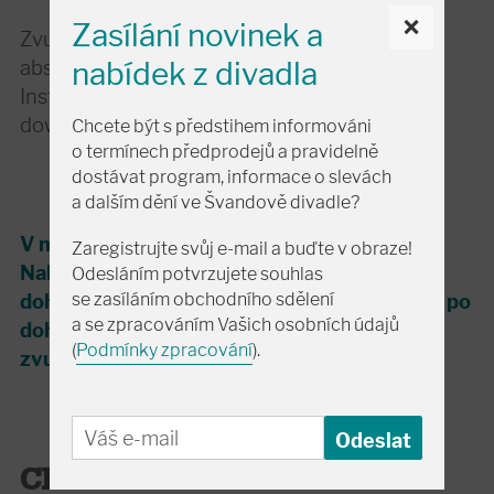
×
Zasílání novinek a
Zvukař Švandova divadla
Ondra Nosek
nabídek z divadla
absolvoval obor audio engineering na SAE
Institute Amsterdam a tvoří polovinu
downtempového dua V&3.
Chcete být s předstihem informováni
o termínech předprodejů a pravidelně
dostávat program, informace o slevách
a dalším dění ve Švandově divadle?
V moderně technologicky vybaveném
Zaregistrujte svůj e-mail a buďte v obraze!
Nahrávacím studiu Švandova divadla, pod
Odesláním potvrzujete souhlas
dohledem kvalifikovaných zvukařů, můžete po
se zasíláním obchodního sdělení
a se zpracováním Vašich osobních údajů
dohodě, v klidu a pohodě, získat kvalitní
(
Podmínky zpracování
).
zvukovou nahrávku.
CENÍK