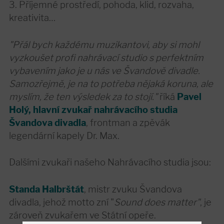
3. Příjemné prostředí, pohoda, klid, rozvaha,
kreativita…
"Přál bych každému muzikantovi, aby si mohl
vyzkoušet profi nahrávací studio s perfektním
vybavením jako je u nás ve Švandově divadle.
Samozřejmě, je na to potřeba nějaká koruna, ale
myslím, že ten výsledek za to stojí."
říká
Pavel
Holý, hlavní zvukař nahrávacího studia
Švandova divadla
, frontman a zpěvák
legendární kapely Dr. Max.
Dalšími zvukaři našeho Nahrávacího studia jsou:
Standa Halbrštát
, mistr zvuku Švandova
divadla, jehož motto zní "
Sound does matter"
, je
zároveň zvukařem ve Státní opeře.