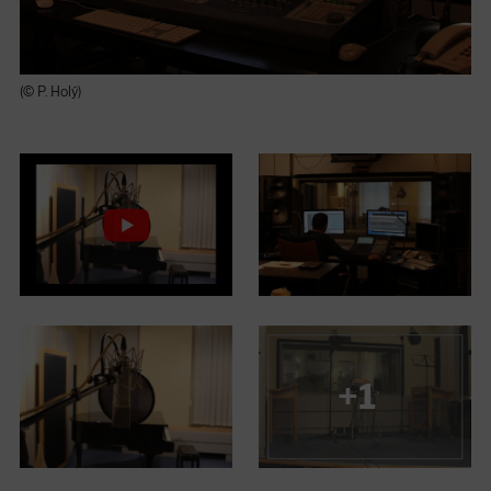
(© P. Holý)
+1