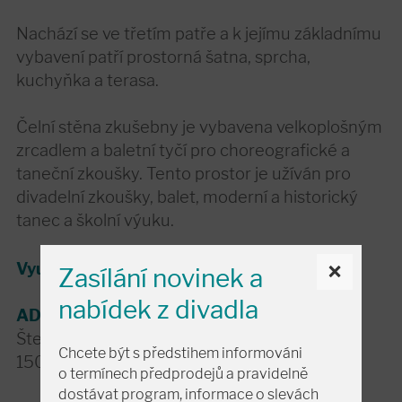
Nachází se ve třetím patře a k jejímu základnímu
vybavení patří prostorná šatna, sprcha,
kuchyňka a terasa.
Čelní stěna zkušebny je vybavena velkoplošným
zrcadlem a baletní tyčí pro choreografické a
taneční zkoušky. Tento prostor je užíván pro
divadelní zkoušky, balet, moderní a historický
tanec a školní výuku.
×
Využitelná plocha zkušebny je 80 m2.
Zasílání novinek a
nabídek z divadla
ADRESA:
Štefánikova 57 (3. patro)
Chcete být s předstihem informováni
150 00 Praha 5
o termínech předprodejů a pravidelně
dostávat program, informace o slevách