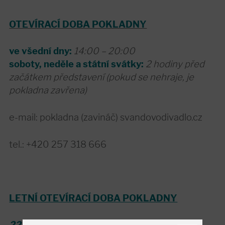
OTEVÍRACÍ DOBA POKLADNY
ve všední dny:
14:00 – 20:00
soboty, neděle a státní svátky:
2 hodiny před
začátkem představení (pokud se nehraje, je
pokladna zavřena)
e-mail: pokladna (zavináč) svandovodivadlo.cz
tel.: +420 257 318 666
LETNÍ OTEVÍRACÍ DOBA POKLADNY
22. - 26. června
14:00 - 19:00