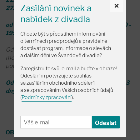
×
Zasílání novinek a
27. června - 23. srpna
ZAVŘENO
nabídek z divadla
od 24. 8. běžná (NOVÁ) otevírací doba 14:00 -
19:00
Chcete být s předstihem informováni
o termínech předprodejů a pravidelně
dostávat program, informace o slevách
Od 22. června do 23. srpna bude vypnuta
a dalším dění ve Švandově divadle?
možnost rezervace vstupenek; možný bude
pouze online nákup.
Zaregistrujte svůj e-mail a buďte v obraze!
Odesláním potvrzujete souhlas
Od 24. 8. bude zkrácena doba rezervace na 3
se zasíláním obchodního sdělení
a se zpracováním Vašich osobních údajů
dny.
(
Podmínky zpracování
).
OBCHODNÍ ODDĚLENÍ