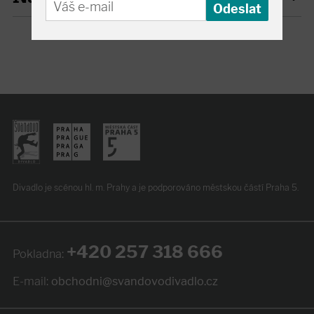
Divadlo je scénou hl. m. Prahy
a je podporováno
městskou částí Praha 5.
+420 257 318 666
Pokladna:
E-mail:
obchodni@svandovodivadlo.cz