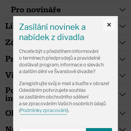
Pro novináře
×
Lidé
Zasílání novinek a
nabídek z divadla
Zájezdy
Chcete být s předstihem informováni
Pronájem
o termínech předprodejů a pravidelně
dostávat program, informace o slevách
a dalším dění ve Švandově divadle?
Virtuální prohlídka
Zaregistrujte svůj e-mail a buďte v obraze!
Povinně zveřejňované
Odesláním potvrzujete souhlas
informace
se zasíláním obchodního sdělení
a se zpracováním Vašich osobních údajů
(
Podmínky zpracování
).
Obchodní podmínky
Návštěvní řád