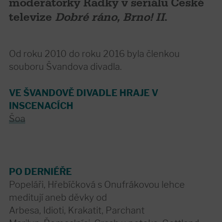
moderátorky Radky v seriálu České
televize
Dobré ráno, Brno! II
.
Od roku 2010 do roku 2016 byla členkou
souboru Švandova divadla.
VE ŠVANDOVĚ DIVADLE HRAJE V
INSCENACÍCH
Šoa
PO DERNIÉŘE
Popeláři, Hřebíčková s Onufrákovou lehce
meditují aneb děvky od
Arbesa, Idioti, Krakatit, Parchant