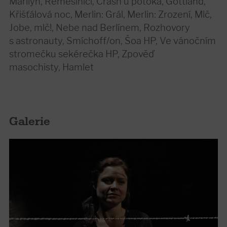
Marilyn, Řemeslníci, Crash u potoka, Gottland,
Křišťálová noc, Merlin: Grál, Merlin: Zrození, Mlč,
Jobe, mlč!, Nebe nad Berlínem, Rozhovory
s astronauty, Smíchoff/on, Šoa HP, Ve vánočním
stromečku sekérečka HP, Zpověď
masochisty, Hamlet
Galerie