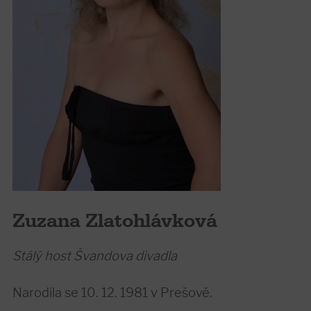
Zuzana Zlatohlávková
Stálý host Švandova divadla
Narodila se 10. 12. 1981 v Prešově.