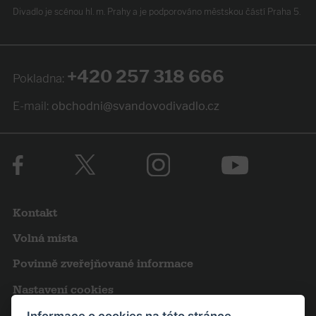
Divadlo je scénou hl. m. Prahy
a je podporováno
městskou částí Praha 5.
+420 257 318 666
Pokladna:
E-mail:
obchodni@svandovodivadlo.cz
Kontakt
Volná místa
Povinně zveřejňované informace
Nastavení cookies
Obchodní podmínky
Informace o cookies na této stránce