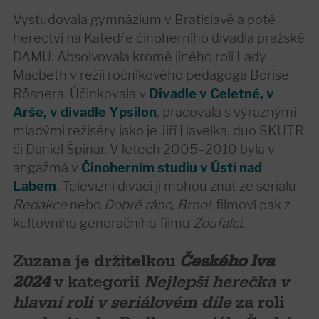
Vystudovala gymnázium v Bratislavě a poté
herectví na Katedře činoherního divadla pražské
DAMU. Absolvovala kromě jiného rolí Lady
Macbeth v režii ročníkového pedagoga Borise
Rösnera. Účinkovala v
Divadle v Celetné, v
Arše, v divadle Ypsilon
, pracovala s výraznými
mladými režiséry jako je Jiří Havelka, duo SKUTR
či Daniel Špinar. V letech 2005–2010 byla v
angažmá v
Činoherním studiu v Ústí nad
Labem
. Televizní diváci ji mohou znát ze seriálu
Redakce
nebo
Dobré ráno, Brno!
, filmoví pak z
kultovního generačního filmu
Zoufalci
.
Zuzana je držitelkou
Českého lva
2024
v kategorii
Nejlepší herečka v
hlavní roli v seriálovém díle
za roli