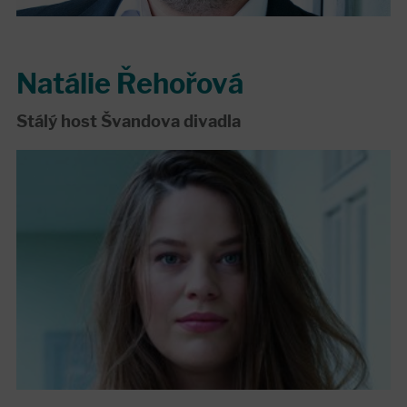
Natálie Řehořová
Stálý host Švandova divadla