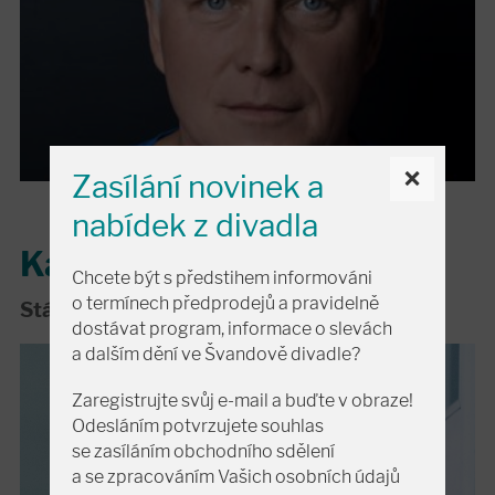
×
Zasílání novinek a
nabídek z divadla
Kamil Halbich
Chcete být s předstihem informováni
o termínech předprodejů a pravidelně
Stálý host Švandova divadla
dostávat program, informace o slevách
a dalším dění ve Švandově divadle?
Zaregistrujte svůj e-mail a buďte v obraze!
Odesláním potvrzujete souhlas
se zasíláním obchodního sdělení
a se zpracováním Vašich osobních údajů