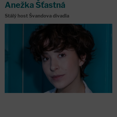
Anežka Šťastná
Stálý host Švandova divadla