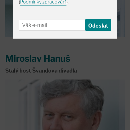
(
Podmínky zpracování
).
Miroslav Hanuš
Stálý host Švandova divadla