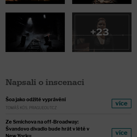
+23
Napsali o inscenaci
Šoa jako odžité vyprávění
více
TOMÁŠ KŮS, PRAGUEOUT.CZ
Ze Smíchova na off-Broadway:
Švandovo divadlo bude hrát v létě v
více
New Yorku