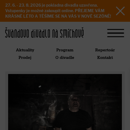
27. 6. - 23. 8. 2026 je pokladna divadla uzavřena.
Vstupenky je možné zakoupit online. PŘEJEME VÁM
KRÁSNÉ LÉTO A TĚŠÍME SE NA VÁS V NOVÉ SEZÓNĚ!
Aktuality
Program
Repertoár
Prodej
O divadle
Kontakt