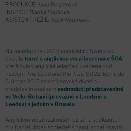
PRODUKCE:
Jana Bergerová
INSPICE:
Blanka Popková
ASISTENT REŽIE:
Julek Neumann
Na začátku roku 2013 uspořádalo Švandovo
divadlo
turné s anglickou verzí inscenace ŠOA
,
která byla v anglické adaptaci uvedena pod
názvem
The Good and the True
. Od 22. ledna do
6. února 2013 se smíchovské divadlo
představilo s celkem
sedmnácti představeními
ve Velké Británii (převážně v Londýně a
Leedsu) a jedním v Bruselu
.
Anglickou verzi nazkoušel režisér a spoluautor
hry Daniel Hrbek společně s herci Isobel Pravda