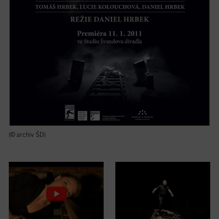
(© archiv ŠD)