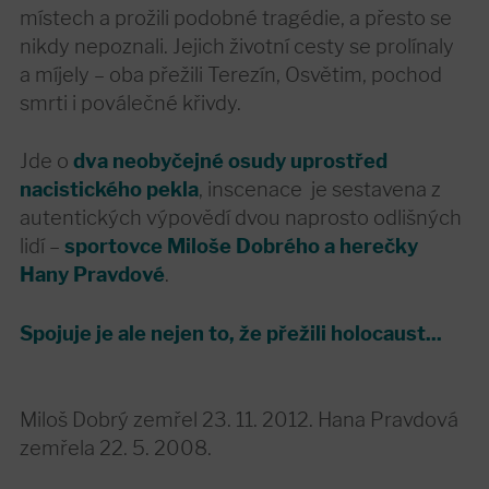
místech a prožili podobné tragédie, a přesto se
nikdy nepoznali. Jejich životní cesty se prolínaly
a míjely – oba přežili Terezín, Osvětim, pochod
smrti i poválečné křivdy.
Jde o
dva neobyčejné osudy uprostřed
nacistického pekla
, inscenace je sestavena z
autentických výpovědí dvou naprosto odlišných
lidí –
sportovce Miloše Dobrého a herečky
Hany Pravdové
.
Spojuje je ale nejen to, že přežili holocaust...
Miloš Dobrý zemřel 23. 11. 2012. Hana Pravdová
zemřela 22. 5. 2008.