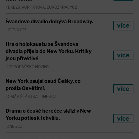
TEREZA KURFIŘTOVÁ, EUROZPRAVY.CZ
Švandovo divadlo dobývá Broadway.
více
LIDOVKY.CZ
Hra o holokaustu ze Švandova
divadla přijela do New Yorku. Kritiky
více
jsou přívětivé
HOSPODÁŘSKÉ NOVINY
New York zaujal osud Češky, co
více
prošla Osvětimí.
TOMÁŠ ŠŤÁSTKA, IDNES.CZ
Drama o české herečce sklízí v New
více
Yorku potlesk i chválu.
IDNES.CZ