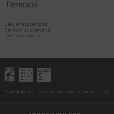
Děkujeme společnosti
Dermacol za poskytnutí
líčení pro naše herce
Divadlo je scénou hl. m. Prahy
a je podporováno
městskou částí Praha 5.