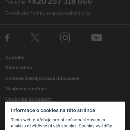
+420 257 318 666
Pokladna:
E-mail:
obchodni@svandovodivadlo.cz
Kontakt
Volná místa
Povinně zveřejňované informace
Nastavení cookies
Obchodní podmínky
Výroční zprávy
Informace o cookies na této stránce
Tento web potřebuje pro přizpůsobení obsahu a
Pro novináře
analýzu návštěvnosti váš souhlas. Souhlas vyjádříte