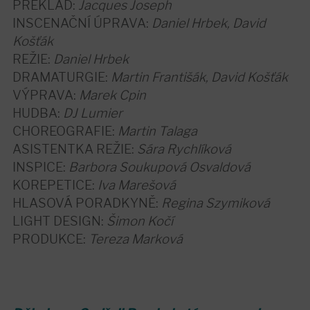
PŘEKLAD:
Jacques Joseph
INSCENAČNÍ ÚPRAVA:
Daniel Hrbek, David
Košťák
REŽIE:
Daniel Hrbek
DRAMATURGIE:
Martin Františák, David Košťák
VÝPRAVA:
Marek Cpin
HUDBA:
DJ Lumier
CHOREOGRAFIE:
Martin Talaga
ASISTENTKA REŽIE:
Sára Rychlíková
INSPICE:
Barbora Soukupová Osvaldová
KOREPETICE:
Iva Marešová
HLASOVÁ PORADKYNĚ:
Regina Szymiková
LIGHT DESIGN:
Šimon Kočí
PRODUKCE:
Tereza Marková