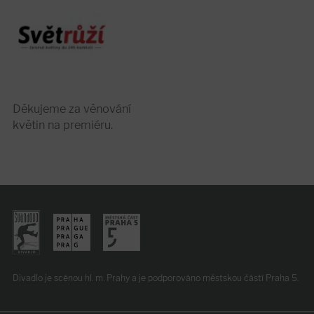
Děkujeme za věnování
květin na premiéru.
Divadlo je scénou hl. m. Prahy
a je podporováno
městskou částí Praha 5.