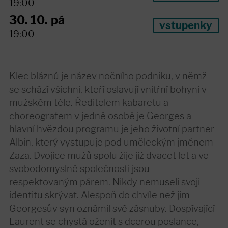
19:00
30. 10.
pá
vstupenky
19:00
Klec bláznů je název nočního podniku, v němž
se schází všichni, kteří oslavují vnitřní bohyni v
mužském těle. Ředitelem kabaretu a
choreografem v jedné osobě je Georges a
hlavní hvězdou programu je jeho životní partner
Albin, který vystupuje pod uměleckým jménem
Zaza. Dvojice mužů spolu žije již dvacet let a ve
svobodomyslné společnosti jsou
respektovaným párem. Nikdy nemuseli svoji
identitu skrývat. Alespoň do chvíle než jim
Georgesův syn oznámil své zásnuby. Dospívající
Laurent se chystá oženit s dcerou poslance,