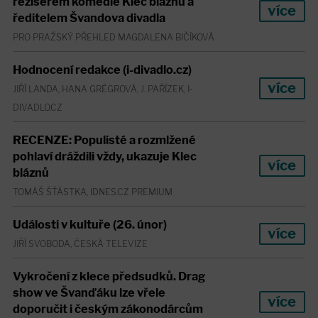
režisérem komedie Klec bláznů a
více
ředitelem Švandova divadla
PRO PRAŽSKÝ PŘEHLED MAGDALENA BIČÍKOVÁ
Hodnocení redakce (i-divadlo.cz)
více
JIŘÍ LANDA, HANA GRÉGROVÁ, J. PAŘÍZEK, I-
DIVADLO.CZ
RECENZE: Populisté a rozmlžené
pohlaví dráždili vždy, ukazuje Klec
více
bláznů
TOMÁŠ ŠŤÁSTKA, IDNES.CZ PREMIUM
Události v kultuře (26. únor)
více
JIŘÍ SVOBODA, ČESKÁ TELEVIZE
Vykročení z klece předsudků. Drag
show ve Švanďáku lze vřele
více
doporučit i českým zákonodárcům