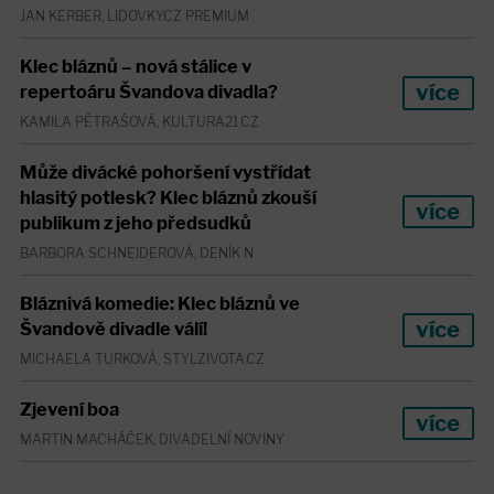
JAN KERBER, LIDOVKY.CZ PREMIUM
Klec bláznů – nová stálice v
více
repertoáru Švandova divadla?
KAMILA PĚTRAŠOVÁ, KULTURA21.CZ
Může divácké pohoršení vystřídat
hlasitý potlesk? Klec bláznů zkouší
více
publikum z jeho předsudků
BARBORA SCHNEIDEROVÁ, DENÍK N
Bláznivá komedie: Klec bláznů ve
více
Švandově divadle válí!
MICHAELA TURKOVÁ, STYLZIVOTA.CZ
Zjevení boa
více
MARTIN MACHÁČEK, DIVADELNÍ NOVINY