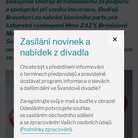
Děkujeme Ondřeji Brzobohatému za podporu
a spolupráci při vzniku inscenace, Ondřeji
Brouskovi za nahrání klavírního partu pro
kabaretní vystoupení Mme ZAZY, Bronislavě
Malé za výrobu kopie sochy Davida, kavárně
×
Zasílání novinek a
Švandova divadla za poskytnutí
nealkoholického vína a Divadlu na Vinohradech
nabídek z divadla
za zapůjčení mobiliáře do inscenace.
Chcete být s předstihem informováni
o termínech předprodejů a pravidelně
dostávat program, informace o slevách
a dalším dění ve Švandově divadle?
Zaregistrujte svůj e-mail a buďte v obraze!
Odesláním potvrzujete souhlas
se zasíláním obchodního sdělení
a se zpracováním Vašich osobních údajů
(
Podmínky zpracování
).