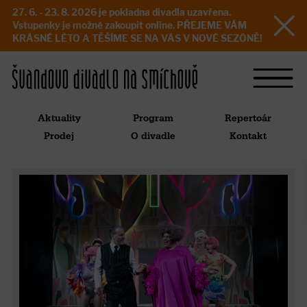
27. 6. - 23. 8. 2026 je pokladna divadla uzavřena.
Vstupenky je možné zakoupit online. PŘEJEME VÁM
KRÁSNÉ LÉTO A TĚŠÍME SE NA VÁS V NOVÉ SEZÓNĚ!
Aktuality
Program
Repertoár
Prodej
O divadle
Kontakt