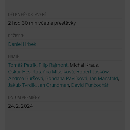
DÉLKA PŘEDSTAVENÍ:
2 hod 30 min včetně přestávky
REŽISÉR:
Daniel Hrbek
HRAJÍ:
Tomáš Petřík
,
Filip Rajmont
, Michal Kraus,
Oskar Hes
,
Katarína Mišejková
,
Robert Jašków
,
Andrea Buršová
,
Bohdana Pavlíková
,
Jan Mansfeld
,
Jakub Tvrdík
,
Jan Grundman
,
David Punčochář
DATUM PREMIÉRY:
24. 2. 2024