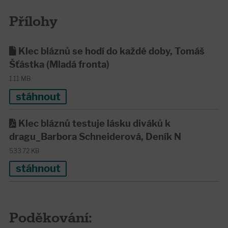
Přílohy
Klec bláznů se hodí do každé doby, Tomáš
Šťástka (Mladá fronta)
1.11 MB
stáhnout
Klec bláznů testuje lásku diváků k
dragu_Barbora Schneiderová, Deník N
533.72 KB
stáhnout
Poděkování: