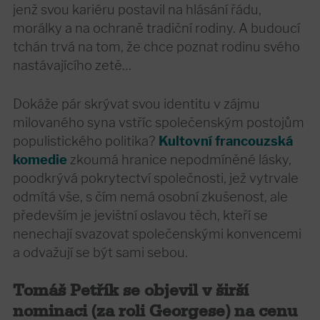
jenž svou kariéru postavil na hlásání řádu,
morálky a na ochraně tradiční rodiny. A budoucí
tchán trvá na tom, že chce poznat rodinu svého
nastávajícího zetě…
Dokáže pár skrývat svou identitu v zájmu
milovaného syna vstříc společenským postojům
populistického politika?
Kultovní francouzská
komedie
zkoumá hranice nepodmíněné lásky,
poodkrývá pokrytectví společnosti, jež vytrvale
odmítá vše, s čím nemá osobní zkušenost, ale
především je jevištní oslavou těch, kteří se
nenechají svazovat společenskými konvencemi
a odvažují se být sami sebou.
Tomáš Petřík se objevil v širší
nominaci (za roli Georgese) na cenu