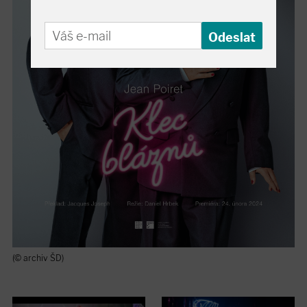
(© archiv ŠD)