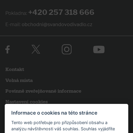
+420 257 318 666
Pokladna:
E-mail:
obchodni@svandovodivadlo.cz
Kontakt
Volná místa
Povinně zveřejňované informace
Nastavení cookies
Obchodní podmínky
Informace o cookies na této stránce
Tento web potřebuje pro přizpůsobení obsahu a
Výroční zprávy
analýzu návštěvnosti váš souhlas. Souhlas vyjádříte