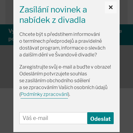
×
Zasílání novinek a
nabídek z divadla
Vyberte sedadlo na plánku
nebo
Rezervujte
Chcete být s předstihem informováni
po telefonu:
+420 257 318 666
o termínech předprodejů a pravidelně
dostávat program, informace o slevách
a dalším dění ve Švandově divadle?
Zaregistrujte svůj e-mail a buďte v obraze!
Odesláním potvrzujete souhlas
se zasíláním obchodního sdělení
a se zpracováním Vašich osobních údajů
(
Podmínky zpracování
).