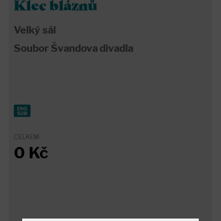
Klec bláznů
Velký sál
Soubor Švandova divadla
CELKEM:
0
Kč