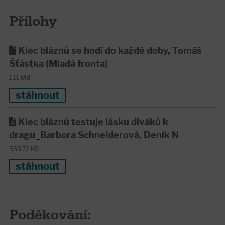
Přílohy
Klec bláznů se hodí do každé doby, Tomáš
Šťástka (Mladá fronta)
1.11 MB
stáhnout
Klec bláznů testuje lásku diváků k
dragu_Barbora Schneiderová, Deník N
533.72 KB
stáhnout
Poděkování: