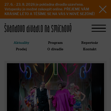
27. 6. - 23. 8. 2026 je pokladna divadla uzavřena.
Vstupenky je možné zakoupit online. PŘEJEME VÁM
KRÁSNÉ LÉTO A TĚŠÍME SE NA VÁS V NOVÉ SEZÓNĚ!
Aktuality
Program
Repertoár
Prodej
O divadle
Kontakt