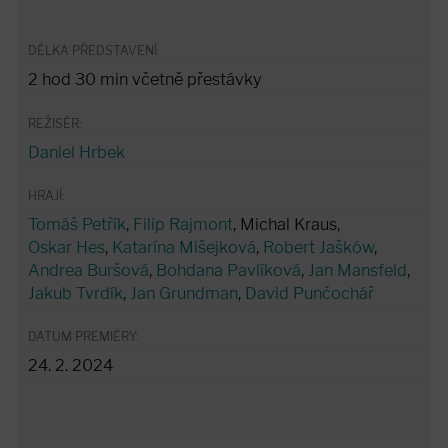
DÉLKA PŘEDSTAVENÍ:
2 hod 30 min včetně přestávky
REŽISÉR:
Daniel Hrbek
HRAJÍ:
Tomáš Petřík
,
Filip Rajmont
, Michal Kraus,
Oskar Hes
,
Katarína Mišejková
,
Robert Jašków
,
Andrea Buršová
,
Bohdana Pavlíková
,
Jan Mansfeld
,
Jakub Tvrdík
,
Jan Grundman
,
David Punčochář
DATUM PREMIÉRY:
24. 2. 2024