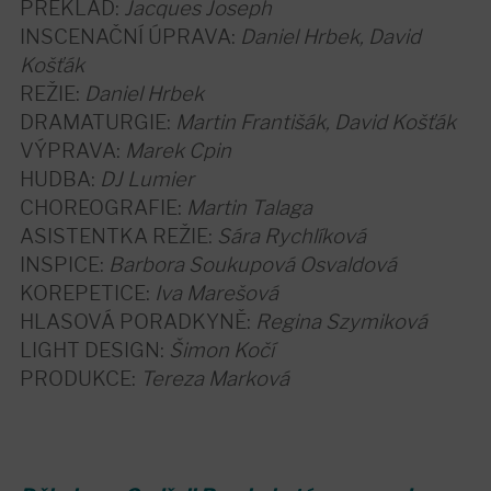
PŘEKLAD:
Jacques Joseph
INSCENAČNÍ ÚPRAVA:
Daniel Hrbek, David
Košťák
REŽIE:
Daniel Hrbek
DRAMATURGIE:
Martin Františák, David Košťák
VÝPRAVA:
Marek Cpin
HUDBA:
DJ Lumier
CHOREOGRAFIE:
Martin Talaga
ASISTENTKA REŽIE:
Sára Rychlíková
INSPICE:
Barbora Soukupová Osvaldová
KOREPETICE:
Iva Marešová
HLASOVÁ PORADKYNĚ:
Regina Szymiková
LIGHT DESIGN:
Šimon Kočí
PRODUKCE:
Tereza Marková