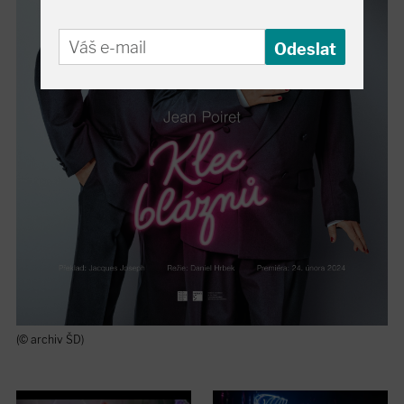
(© archiv ŠD)