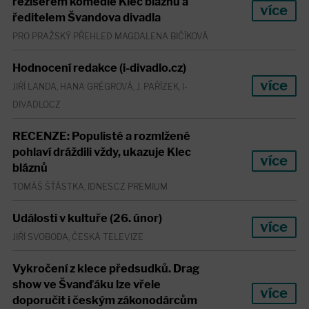
režisérem komedie Klec bláznů a
více
ředitelem Švandova divadla
PRO PRAŽSKÝ PŘEHLED MAGDALENA BIČÍKOVÁ
Hodnocení redakce (i-divadlo.cz)
více
JIŘÍ LANDA, HANA GRÉGROVÁ, J. PAŘÍZEK, I-
DIVADLO.CZ
RECENZE: Populisté a rozmlžené
pohlaví dráždili vždy, ukazuje Klec
více
bláznů
TOMÁŠ ŠŤÁSTKA, IDNES.CZ PREMIUM
Události v kultuře (26. únor)
více
JIŘÍ SVOBODA, ČESKÁ TELEVIZE
Vykročení z klece předsudků. Drag
show ve Švanďáku lze vřele
více
doporučit i českým zákonodárcům