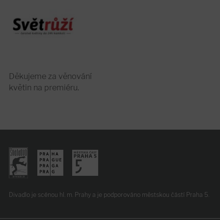
Děkujeme za věnování
květin na premiéru.
Divadlo je scénou hl. m. Prahy
a je podporováno
městskou částí Praha 5.