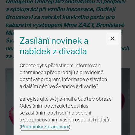
Děkujeme Ondřeji Brzobohatému za podporu
a spolupráci při vzniku inscenace, Ondřeji
Brouskovi za nahrání klavírního partu pro
kabaretní vystoupení Mme ZAZY, Bronislavě
Malé za výrobu kopie sochy Davida, kavárně
×
Zasílání novinek a
Švandova divadla za poskytnutí
nealkoholického vína a Divadlu na Vinohradech
nabídek z divadla
za zapůjčení mobiliáře do inscenace.
Chcete být s předstihem informováni
o termínech předprodejů a pravidelně
dostávat program, informace o slevách
a dalším dění ve Švandově divadle?
Zaregistrujte svůj e-mail a buďte v obraze!
Odesláním potvrzujete souhlas
se zasíláním obchodního sdělení
a se zpracováním Vašich osobních údajů
(
Podmínky zpracování
).