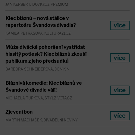
JAN KERBER, LIDOVKY.CZ PREMIUM
Klec bláznů – nová stálice v
více
repertoáru Švandova divadla?
KAMILA PĚTRAŠOVÁ, KULTURA21.CZ
Může divácké pohoršení vystřídat
hlasitý potlesk? Klec bláznů zkouší
více
publikum z jeho předsudků
BARBORA SCHNEIDEROVÁ, DENÍK N
Bláznivá komedie: Klec bláznů ve
více
Švandově divadle válí!
MICHAELA TURKOVÁ, STYLZIVOTA.CZ
Zjevení boa
více
MARTIN MACHÁČEK, DIVADELNÍ NOVINY