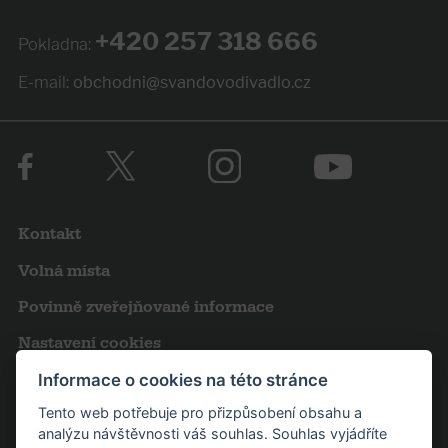
+420 257 318 666
Pokladna:
E-mail:
obchodni@svandovodivadlo.cz
Kontakt
Volná místa
Povinně zveřejňované informace
Nastavení cookies
Obchodní podmínky
Informace o cookies na této stránce
Tento web potřebuje pro přizpůsobení obsahu a
Výroční zprávy
analýzu návštěvnosti váš souhlas. Souhlas vyjádříte