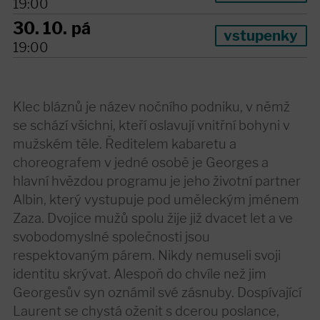
19:00
30. 10.
pá
vstupenky
19:00
Klec bláznů je název nočního podniku, v němž
se schází všichni, kteří oslavují vnitřní bohyni v
mužském těle. Ředitelem kabaretu a
choreografem v jedné osobě je Georges a
hlavní hvězdou programu je jeho životní partner
Albin, který vystupuje pod uměleckým jménem
Zaza. Dvojice mužů spolu žije již dvacet let a ve
svobodomyslné společnosti jsou
respektovaným párem. Nikdy nemuseli svoji
identitu skrývat. Alespoň do chvíle než jim
Georgesův syn oznámil své zásnuby. Dospívající
Laurent se chystá oženit s dcerou poslance,