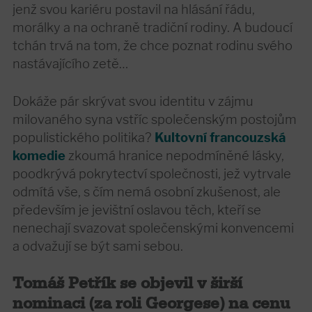
jenž svou kariéru postavil na hlásání řádu,
morálky a na ochraně tradiční rodiny. A budoucí
tchán trvá na tom, že chce poznat rodinu svého
nastávajícího zetě…
Dokáže pár skrývat svou identitu v zájmu
milovaného syna vstříc společenským postojům
populistického politika?
Kultovní francouzská
komedie
zkoumá hranice nepodmíněné lásky,
poodkrývá pokrytectví společnosti, jež vytrvale
odmítá vše, s čím nemá osobní zkušenost, ale
především je jevištní oslavou těch, kteří se
nenechají svazovat společenskými konvencemi
a odvažují se být sami sebou.
Tomáš Petřík se objevil v širší
nominaci (za roli Georgese) na cenu