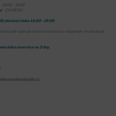
00 - 19:00
na
ZAVŘENO
Á) otevírací doba 14:00 - 19:00
 srpna bude vypnuta možnost rezervace vstupenek; možný bude
ena doba rezervace na 3 dny.
6
ww.svandovodivadlo.cz