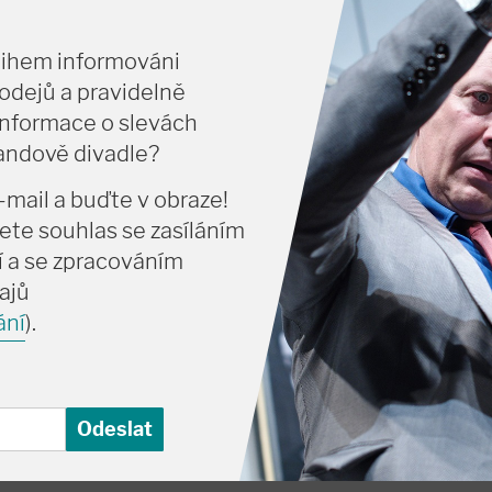
idelného divadelního zpravodaje.
tihem informováni
______________________________________________________
odejů a pravidelně
informace o slevách
vandově divadle?
-mail a buďte v obraze!
náč) svandovodivadlo.cz, tel. 257 321 334
ete souhlas se zasíláním
 a se zpracováním
ajů
POKLADNY
ání
).
 – 20:00
ní svátky:
2 hodiny před začátkem představení (pokud se
zavřena)
DOBA POKLADNY