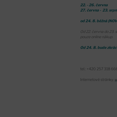
22. - 26. června
14:
27. června - 23. srp
od 24. 8. běžná (NOV
Od 22. června do 23.
pouze online nákup.
Od 24. 8. bude zkrác
tel.: +420 257 318 66
Internetové stránky:
w