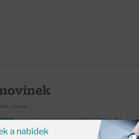
novinek
ídek z divadla.
ostávat
program, informace o slevách a další informace o dění
nek a nabídek
l
obchodni@svandovodivadlo.cz
a my Vás zařadíme do