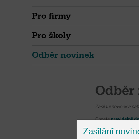
Pro firmy
Pro školy
Odběr novinek
Odběr 
Zasílání novinek a nab
Chcete
pravidelně d
ve Švandově divadle?
Zasílání novi
Napište nám na e-mai