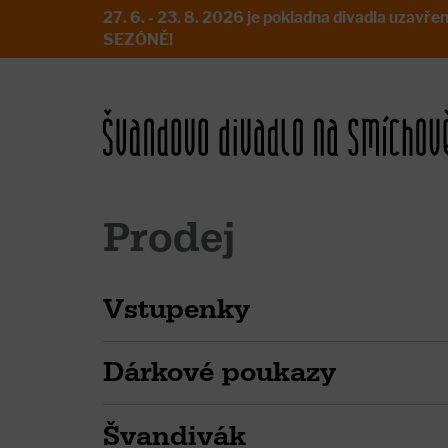
27. 6. - 23. 8. 2026 je pokladna divadla uz
SEZÓNĚ!
Prodej
Vstupenky
Dárkové poukazy
Švandivák