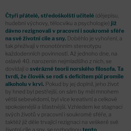
Čtyři přátelé, středoškolští učitelé
(dějepisu,
hudební výchovy, tělocviku a psychologie)
již
dávno rezignovali v pracovní i soukromé sféře
na své životní cíle a sny.
Doběhlo je vyhoření, a
tak přežívají v monotónním stereotypu
každodenních povinností. Až jednoho dne, na
oslavě 40. narozenin nejmladšího z nich, se
dovídají o
svérázné teorii norského filosofa. Ta
tvrdí, že člověk se rodí s deficitem půl promile
alkoholu v krvi.
Pokud by jej doplnil, jeho život
by hned byl pestřejší, on sám by měl mnohem
větší sebevědomí, byl více kreativní a celkově
spokojenější a šťastnější. Vzhledem ke stagnaci
svých životů v pracovní i soukromé sféře, a
taktéž již déle trvající rezignaci na veškeré své
životní cíle a sny, se rozhodnou
tento