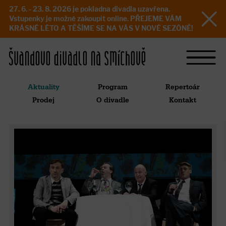
27. 6. - 23. 8. 2026 je pokladna divadla uzavřena.
Vstupenky je možné zakoupit online. PŘEJEME VÁM
KRÁSNÉ LÉTO A TĚŠÍME SE NA VÁS V NOVÉ SEZÓNĚ!
Aktuality
Program
Repertoár
Prodej
O divadle
Kontakt