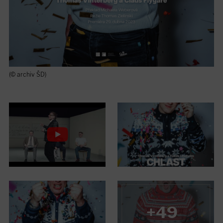
(© archiv ŠD)
+49