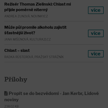
Režisér Thomas Zielinski: Chlast mi
více
přijde poměrně niterný
ANDREA ZUNOVÁ, NOVINKY.CZ
Může půl promile alkoholu zajistit
více
šťastnější život?
JANA MIŠÚNOVÁ, KULTURA21.CZ
Chlast – slast
více
RADKA RÜSTEROVÁ, PRAŽSKÝ STRÁŽNÍK
Přílohy
Propít se do bezvědomí - Jan Kerbr, Lidové
noviny
238.02 KB