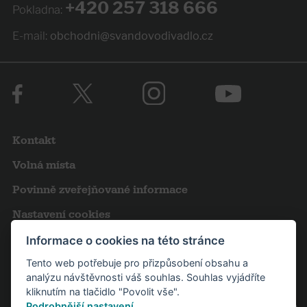
+420 257 318 666
Pokladna:
E-mail:
obchodni@svandovodivadlo.cz
Kontakt
Volná místa
Povinně zveřejňované informace
Nastavení cookies
Obchodní podmínky
Informace o cookies na této stránce
Tento web potřebuje pro přizpůsobení obsahu a
Výroční zprávy
analýzu návštěvnosti váš souhlas. Souhlas vyjádříte
Pro novináře
kliknutím na tlačidlo "Povolit vše".
Podrobnější nastavení
.