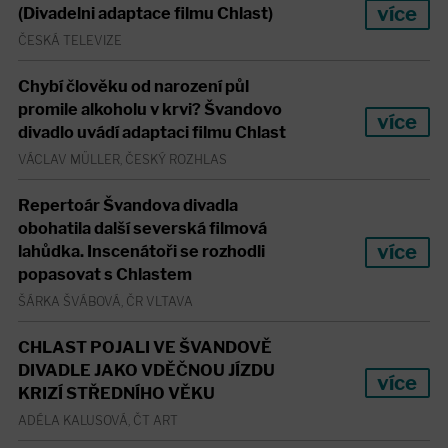
více
(Divadelni adaptace filmu Chlast)
ČESKÁ TELEVIZE
Chybí člověku od narození půl
promile alkoholu v krvi? Švandovo
více
divadlo uvádí adaptaci filmu Chlast
VÁCLAV MÜLLER, ČESKÝ ROZHLAS
Repertoár Švandova divadla
obohatila další severská filmová
více
lahůdka. Inscenátoři se rozhodli
popasovat s Chlastem
ŠÁRKA ŠVÁBOVÁ, ČR VLTAVA
CHLAST POJALI VE ŠVANDOVĚ
DIVADLE JAKO VDĚČNOU JÍZDU
více
KRIZÍ STŘEDNÍHO VĚKU
ADÉLA KALUSOVÁ, ČT ART