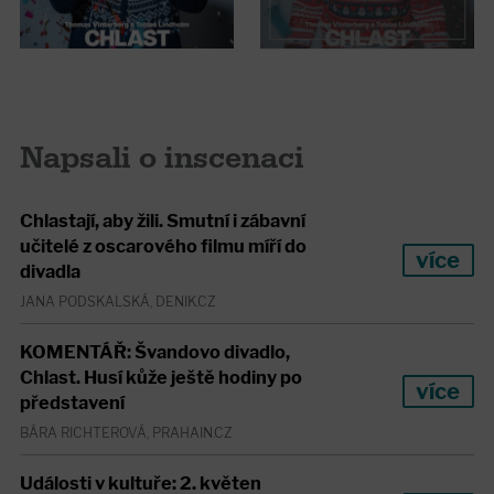
Napsali o inscenaci
Chlastají, aby žili. Smutní i zábavní
učitelé z oscarového filmu míří do
více
divadla
JANA PODSKALSKÁ, DENIK.CZ
KOMENTÁŘ: Švandovo divadlo,
Chlast. Husí kůže ještě hodiny po
více
představení
BÁRA RICHTEROVÁ, PRAHAIN.CZ
Události v kultuře: 2. květen