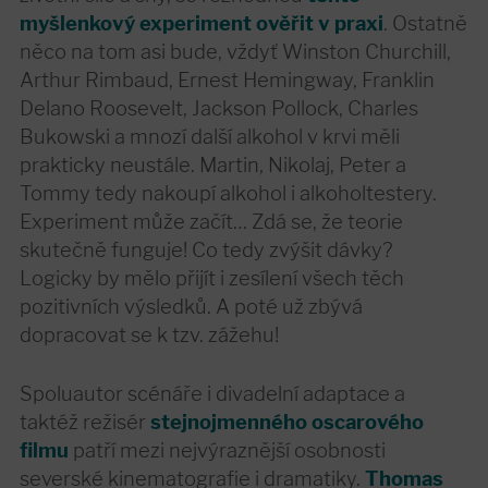
myšlenkový experiment ověřit v praxi
. Ostatně
něco na tom asi bude, vždyť Winston Churchill,
Arthur Rimbaud, Ernest Hemingway, Franklin
Delano Roosevelt, Jackson Pollock, Charles
Bukowski a mnozí další alkohol v krvi měli
prakticky neustále. Martin, Nikolaj, Peter a
Tommy tedy nakoupí alkohol i alkoholtestery.
Experiment může začít… Zdá se, že teorie
skutečně funguje! Co tedy zvýšit dávky?
Logicky by mělo přijít i zesílení všech těch
pozitivních výsledků. A poté už zbývá
dopracovat se k tzv. zážehu!
Spoluautor scénáře i divadelní adaptace a
taktéž režisér
stejnojmenného oscarového
filmu
patří mezi nejvýraznější osobnosti
severské kinematografie i dramatiky.
Thomas