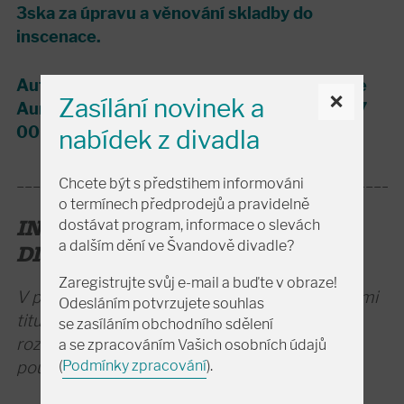
3ska za úpravu a věnování skladby do
inscenace.
Autorská práva v České republice zastupuje
×
Zasílání novinek a
Aura - Pont, s. r. o., Veslařský ostrov 62, 147
00 Praha 4.
nabídek z divadla
_______________________________________________
Chcete být s předstihem informováni
o termínech předprodejů a pravidelně
INFORMACE PRO NESLYŠÍCÍ
dostávat program, informace o slevách
a dalším dění ve Švandově divadle?
DIVÁKY:
Zaregistrujte svůj e-mail a buďte v obraze!
V případě, že je představení uváděno s českými
Odesláním potvrzujete souhlas
titulky pro neslyšící,
zde
naleznete barevné
se zasíláním obchodního sdělení
rozlišení postav, které bude v den uvedení
a se zpracováním Vašich osobních údajů
použito na titulkovacím zařízení.
(
Podmínky zpracování
).