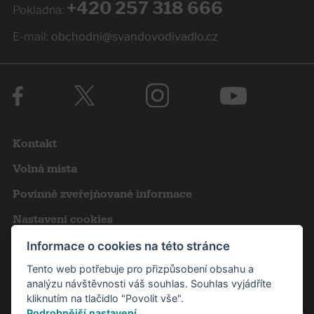
+420 257 318 666
Pokladna:
E-mail:
obchodni@svandovodivadlo.cz
Kontakt
Volná místa
Povinně zveřejňované informace
Nastavení cookies
Obchodní podmínky
Informace o cookies na této stránce
Tento web potřebuje pro přizpůsobení obsahu a
Výroční zprávy
analýzu návštěvnosti váš souhlas. Souhlas vyjádříte
Pro novináře
kliknutím na tlačidlo "Povolit vše".
Podrobnější nastavení
.