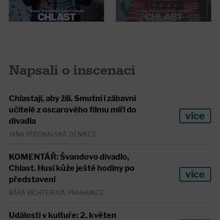
Napsali o inscenaci
Chlastají, aby žili. Smutní i zábavní
učitelé z oscarového filmu míří do
více
divadla
JANA PODSKALSKÁ, DENIK.CZ
KOMENTÁŘ: Švandovo divadlo,
Chlast. Husí kůže ještě hodiny po
více
představení
BÁRA RICHTEROVÁ, PRAHAIN.CZ
Události v kultuře: 2. květen