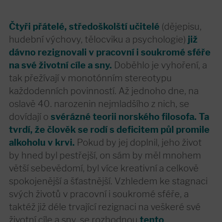
Čtyři přátelé, středoškolští učitelé
(dějepisu,
hudební výchovy, tělocviku a psychologie)
již
dávno rezignovali v pracovní i soukromé sféře
na své životní cíle a sny.
Doběhlo je vyhoření, a
tak přežívají v monotónním stereotypu
každodenních povinností. Až jednoho dne, na
oslavě 40. narozenin nejmladšího z nich, se
dovídají o
svérázné teorii norského filosofa. Ta
tvrdí, že člověk se rodí s deficitem půl promile
alkoholu v krvi.
Pokud by jej doplnil, jeho život
by hned byl pestřejší, on sám by měl mnohem
větší sebevědomí, byl více kreativní a celkově
spokojenější a šťastnější. Vzhledem ke stagnaci
svých životů v pracovní i soukromé sféře, a
taktéž již déle trvající rezignaci na veškeré své
životní cíle a sny, se rozhodnou
tento