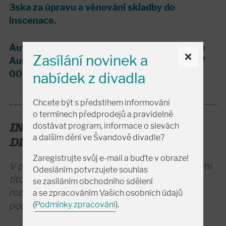
3ska za úpravu a věnování skladby do
inscenace.
Autorská práva v České republice zastupuje
×
Zasílání novinek a
Aura - Pont, s. r. o., Veslařský ostrov 62, 147
00 Praha 4.
nabídek z divadla
_______________________________________________
Chcete být s předstihem informováni
o termínech předprodejů a pravidelně
INFORMACE PRO NESLYŠÍCÍ
dostávat program, informace o slevách
a dalším dění ve Švandově divadle?
DIVÁKY:
Zaregistrujte svůj e-mail a buďte v obraze!
V případě, že je představení uváděno s českými
Odesláním potvrzujete souhlas
titulky pro neslyšící,
zde
naleznete barevné
se zasíláním obchodního sdělení
rozlišení postav, které bude v den uvedení
a se zpracováním Vašich osobních údajů
použito na titulkovacím zařízení.
(
Podmínky zpracování
).