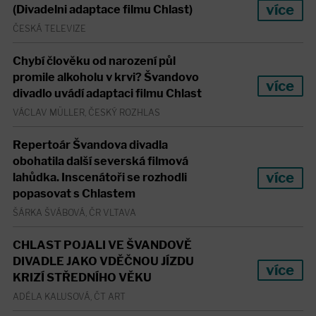
více
(Divadelni adaptace filmu Chlast)
ČESKÁ TELEVIZE
Chybí člověku od narození půl
promile alkoholu v krvi? Švandovo
více
divadlo uvádí adaptaci filmu Chlast
VÁCLAV MÜLLER, ČESKÝ ROZHLAS
Repertoár Švandova divadla
obohatila další severská filmová
více
lahůdka. Inscenátoři se rozhodli
popasovat s Chlastem
ŠÁRKA ŠVÁBOVÁ, ČR VLTAVA
CHLAST POJALI VE ŠVANDOVĚ
DIVADLE JAKO VDĚČNOU JÍZDU
více
KRIZÍ STŘEDNÍHO VĚKU
ADÉLA KALUSOVÁ, ČT ART