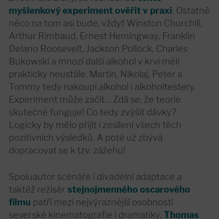
myšlenkový experiment ověřit v praxi
. Ostatně
něco na tom asi bude, vždyť Winston Churchill,
Arthur Rimbaud, Ernest Hemingway, Franklin
Delano Roosevelt, Jackson Pollock, Charles
Bukowski a mnozí další alkohol v krvi měli
prakticky neustále. Martin, Nikolaj, Peter a
Tommy tedy nakoupí alkohol i alkoholtestery.
Experiment může začít… Zdá se, že teorie
skutečně funguje! Co tedy zvýšit dávky?
Logicky by mělo přijít i zesílení všech těch
pozitivních výsledků. A poté už zbývá
dopracovat se k tzv. zážehu!
Spoluautor scénáře i divadelní adaptace a
taktéž režisér
stejnojmenného oscarového
filmu
patří mezi nejvýraznější osobnosti
severské kinematografie i dramatiky.
Thomas