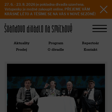
27. 6. - 23. 8. 2026 je pokladna divadla uzavřena.
Vstupenky je možné zakoupit online. PŘEJEME VÁM
KRÁSNÉ LÉTO A TĚŠÍME SE NA VÁS V NOVÉ SEZÓNĚ!
Aktuality
Program
Repertoár
Prodej
O divadle
Kontakt