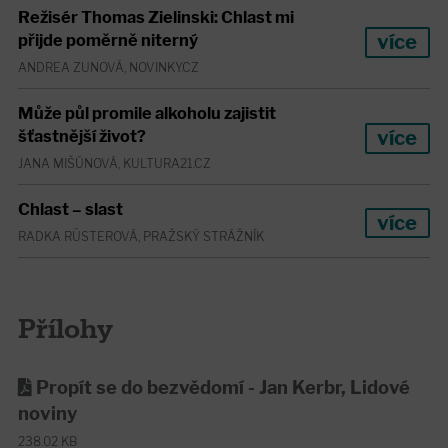
Režisér Thomas Zielinski: Chlast mi
více
přijde poměrně niterný
ANDREA ZUNOVÁ, NOVINKY.CZ
Může půl promile alkoholu zajistit
více
šťastnější život?
JANA MIŠÚNOVÁ, KULTURA21.CZ
Chlast – slast
více
RADKA RÜSTEROVÁ, PRAŽSKÝ STRÁŽNÍK
Přílohy
Propít se do bezvědomí - Jan Kerbr, Lidové
noviny
238.02 KB