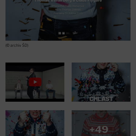
(© archiv ŠD)
+49