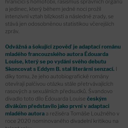
hraničící s homofobií, rasismus správních orgánů
a jedinec, který během jedné noci prožil
intenzivní vztah blízkosti a následné zrady, se
stává jen odosobněnou statistikou včerejších
zpráv.
Odvážná a šokující zpověď je adaptací románu
mladého francouzského autora Édouarda
Louise, který se po vydání svého debutu
Skoncovat s Eddym B. stal literární senzací.
I
díky tomu, že jeho autobiografické romány
otevírají palčivou otázku stále přetrvávajících
rasových a sexuálních předsudků. Švandovo
divadlo toto dílo Édouarda Louise
českým
divákům představilo jako první v adaptaci
mladého autora
a režiséra Tomáše Loužného v
roce 2020 nominovaného divadelní kritikou na