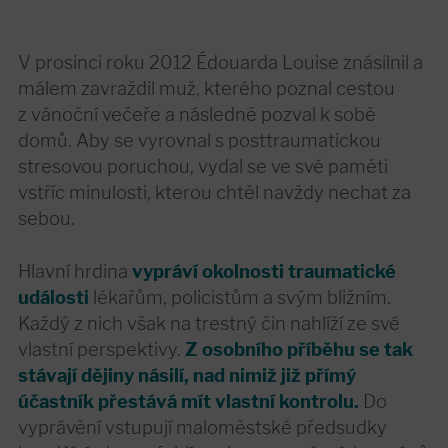
V prosinci roku 2012 Édouarda Louise znásilnil a
málem zavraždil muž, kterého poznal cestou
z vánoční večeře a následně pozval k sobě
domů. Aby se vyrovnal s posttraumatickou
stresovou poruchou, vydal se ve své paměti
vstříc minulosti, kterou chtěl navždy nechat za
sebou.
Hlavní hrdina
vypráví okolnosti traumatické
události
lékařům, policistům a svým bližním.
Každý z nich však na trestný čin nahlíží ze své
vlastní perspektivy.
Z osobního příběhu se tak
stávají dějiny násilí, nad nimiž již přímý
účastník přestává mít vlastní kontrolu.
Do
vyprávění vstupují maloměstské předsudky