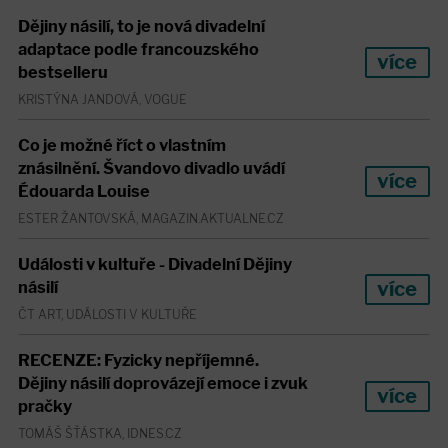
Dějiny násilí, to je nová divadelní
adaptace podle francouzského
více
bestselleru
KRISTÝNA JANDOVÁ, VOGUE
Co je možné říct o vlastním
znásilnění. Švandovo divadlo uvádí
více
Édouarda Louise
ESTER ŽANTOVSKÁ, MAGAZIN.AKTUALNE.CZ
Události v kultuře - Divadelní Dějiny
více
násilí
ČT ART, UDÁLOSTI V KULTUŘE
RECENZE: Fyzicky nepříjemné.
Dějiny násilí doprovázejí emoce i zvuk
více
pračky
TOMÁŠ ŠŤÁSTKA, IDNES.CZ