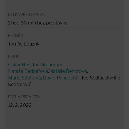
DÉLKA PŘEDSTAVENÍ:
1 hod 30 min bez přestávky
REŽISÉR:
Tomáš Loužný
HRAJÍ:
Oskar Hes
,
Jan Grundman
,
Nataša Bednářová
/
Natálie Řehořová
,
Marie Štípková
,
David Punčochář
, Ivo Sedláček/Filip
Šebšajevič
DATUM PREMIÉRY:
12. 2. 2022