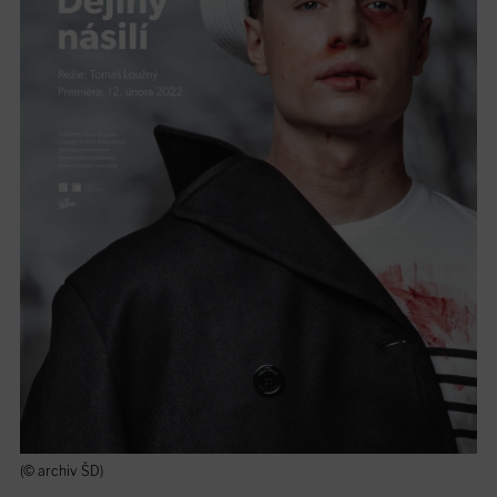
(© archiv ŠD)