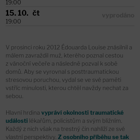
19:00
15. 10.
čt
vyprodáno
19:00
V prosinci roku 2012 Édouarda Louise znásilnil a
málem zavraždil muž, kterého poznal cestou
z vánoční večeře a následně pozval k sobě
domů. Aby se vyrovnal s posttraumatickou
stresovou poruchou, vydal se ve své paměti
vstříc minulosti, kterou chtěl navždy nechat za
sebou.
Hlavní hrdina
vypráví okolnosti traumatické
události
lékařům, policistům a svým bližním.
Každý z nich však na trestný čin nahlíží ze své
vlastní perspektivy.
Z osobního příběhu se tak