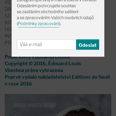
REŽIE A ADAPTACE:
Tomáš Loužný
Odesláním potvrzujete souhlas
DRAMATURGIE:
David Košťák
se zasíláním obchodního sdělení
SCÉNA:
Petr Vítek
a se zpracováním Vašich osobních údajů
KOSTÝMY:
Martin Chocholoušek
(
Podmínky zpracování
).
HUDBA:
Ivo Sedláček
INSPICE A ASISTENT REŽIE:
Blanka Popková
PRODUKCE:
Tereza Marková
Podle knihy Édouarda Louise
Copyright © 2016, Édouard Louis
Všechna práva vyhrazena
Poprvé vydalo nakladatelství Editions du Seuil
v roce 2016