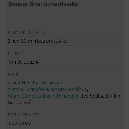
Soubor Švandova divadla
DÉLKA PŘEDSTAVENÍ:
1 hod 30 min bez přestávky
REŽISÉR:
Tomáš Loužný
HRAJÍ:
Oskar Hes
,
Jan Grundman
,
Nataša Bednářová
/
Natálie Řehořová
,
Marie Štípková
,
David Punčochář
, Ivo Sedláček/Filip
Šebšajevič
DATUM PREMIÉRY:
12. 2. 2022