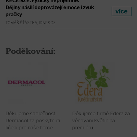
RECENZE: Fyzicky nepříjemné.
Dějiny násilí doprovázejí emoce i zvuk
více
pračky
TOMÁŠ ŠŤÁSTKA, IDNES.CZ
Poděkování:
Děkujeme společnosti
Děkujeme firmě Edera za
Dermacol za poskytnutí
věnování květin na
líčení pro naše herce
premiéru.