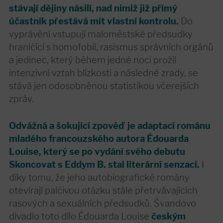
stávají dějiny násilí, nad nimiž již přímý
účastník přestává mít vlastní kontrolu.
Do
vyprávění vstupují maloměstské předsudky
hraničící s homofobií, rasismus správních orgánů
a jedinec, který během jedné noci prožil
intenzivní vztah blízkosti a následné zrady, se
stává jen odosobněnou statistikou včerejších
zpráv.
Odvážná a šokující zpověď je adaptací románu
mladého francouzského autora Édouarda
Louise, který se po vydání svého debutu
Skoncovat s Eddym B. stal literární senzací.
I
díky tomu, že jeho autobiografické romány
otevírají palčivou otázku stále přetrvávajících
rasových a sexuálních předsudků. Švandovo
divadlo toto dílo Édouarda Louise
českým