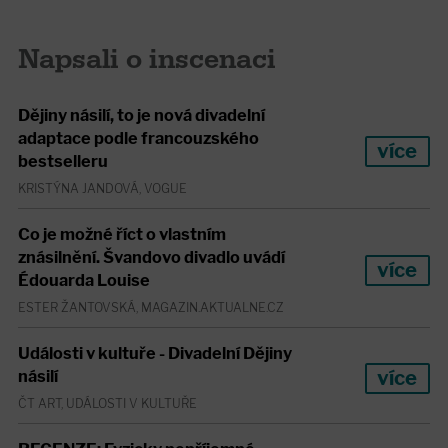
Napsali o inscenaci
Dějiny násilí, to je nová divadelní
adaptace podle francouzského
více
bestselleru
KRISTÝNA JANDOVÁ, VOGUE
Co je možné říct o vlastním
znásilnění. Švandovo divadlo uvádí
více
Édouarda Louise
ESTER ŽANTOVSKÁ, MAGAZIN.AKTUALNE.CZ
Události v kultuře - Divadelní Dějiny
více
násilí
ČT ART, UDÁLOSTI V KULTUŘE