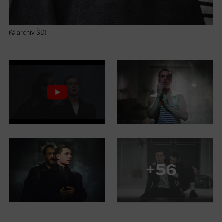
(© archiv ŠD)
+56