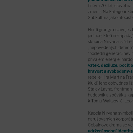
hněvu 70. let, stavěl na
změnit. Na kategorickém 
Subkultura jako útočišt
Hnutí grunge oslavuje zt
jedince, kteří nezapadaj
skupina Nirvana, s lídr
„nepovedených dětech“ 
“poslední generací nev
přívalem energie, hardco
vztek, deziluze, pocit o
hravost a svobodomys
rebelie. Hra Martina Fra
kluků jeho doby, dnes j
Staley Layne, frontman
hudebník a zpěvák z ka
k Tomu Waitsovi či Leo
Kapela Nirvana symbolic
narušovaných korporátn
Cobainovo drama se ve 
udržení osobní identity