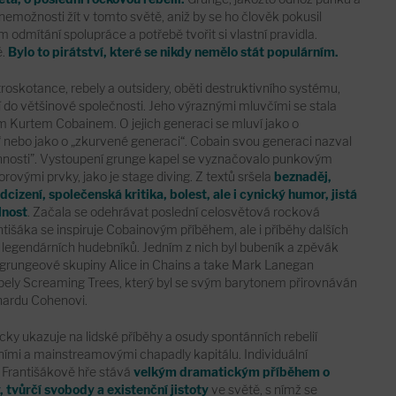
 nemožnosti žít v tomto světě, aniž by se ho člověk pokusil
odmítání spolupráce a potřebě tvořit si vlastní pravidla.
ě.
Bylo to pirátství, které se nikdy nemělo stát populárním.
roskotance, rebely a outsidery, oběti destruktivního systému,
í do většinové společnosti. Jeho výraznými mluvčími se stala
em Kurtem Cobainem. O jejich generaci se mluví jako o
nebo jako o „zkurvené generaci“. Cobain svou generaci nazval
innosti”. Vystoupení grunge kapel se vyznačovalo punkovým
rovými prvky, jako je stage diving. Z textů sršela
beznaděj,
dcizení, společenská kritika, bolest, ale i cynický humor, jistá
lnost
. Začala se odehrávat poslední celosvětová rocková
ntišáka se inspiruje Cobainovým příběhem, ale i příběhy dalších
iž legendárních hudebníků. Jedním z nich byl bubeník a zpěvák
 grungeové skupiny Alice in Chains a take Mark Lanegan
pely Screaming Trees, který byl se svým barytonem přirovnáván
nardu Cohenovi.
ky ukazuje na lidské příběhy a osudy spontánních rebelií
ími a mainstreamovými chapadly kapitálu. Individuální
Františákově hře stává
velkým dramatickým příběhem o
, tvůrčí svobody a existenční jistoty
ve světě, s nímž se