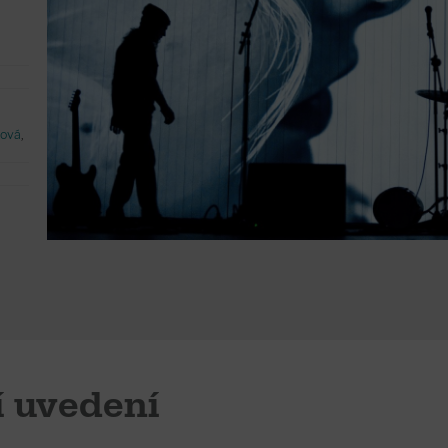
šová
,
í uvedení