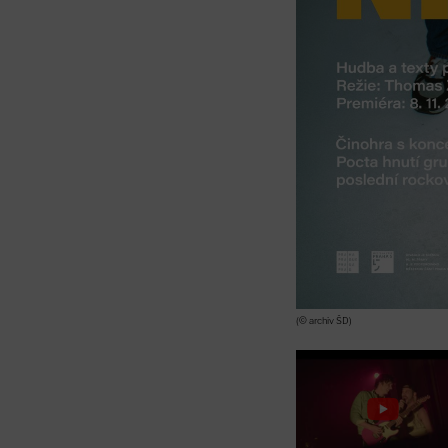
(© archiv ŠD)