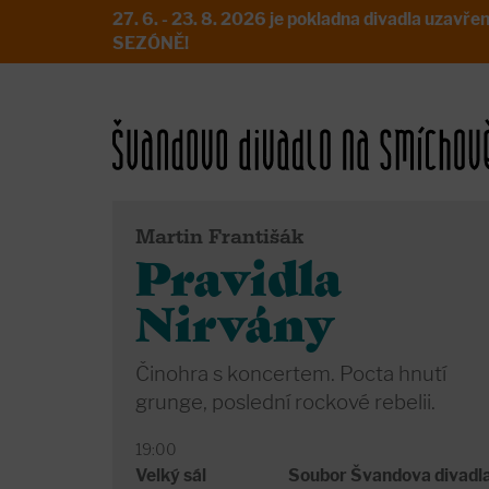
27. 6. - 23. 8. 2026 je pokladna divadla uz
SEZÓNĚ!
Martin Františák
Pravidla
Nirvány
Činohra s koncertem. Pocta hnutí
grunge, poslední rockové rebelii.
19:00
Velký sál
Soubor Švandova divadl