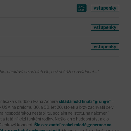
vstupenky
vstupenky
vstupenky
chle, očekává se od nich víc, než dokážou zvládnout…“
antišáka s hudbou Ivana Achera
skládá hold hnutí “grunge”
–
 USA na přelomu 80. a 90. let 20. století a brzy zachvátil celý
na hospodářskou nestabilitu, sociální nejistotu, na nalomení
a fatální krizi funkční rodiny. Nešlo jen o hudební styl, ale o
šlenkový koncept.
Šlo o razantní reakci mladé generace na
a, o poslední rockovou rebelii.
Grunge, jakožto odnož punku a