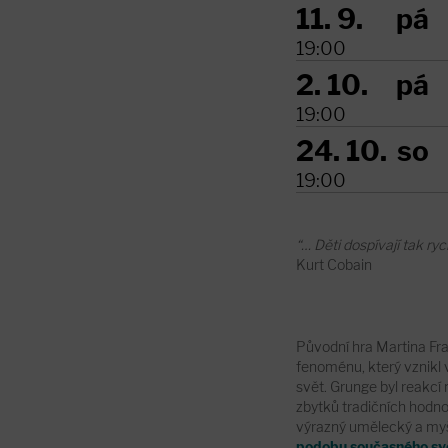
11. 9.
pá
19:00
2. 10.
pá
19:00
24. 10.
so
19:00
“… Děti dospívají tak ry
Kurt Cobain
Původní hra Martina Fr
fenoménu, který vznikl v
svět. Grunge byl reakcí 
zbytků tradičních hodnot 
výrazný umělecký a my
podobu současného svět