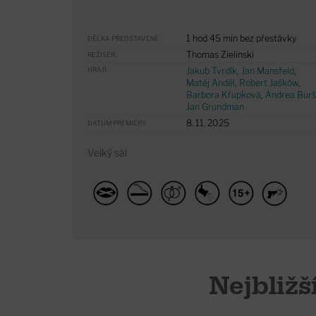
1 hod 45 min bez přestávky
DÉLKA PŘEDSTAVENÍ:
Thomas Zielinski
REŽISÉR:
HRAJÍ:
Jakub Tvrdík
,
Jan Mansfeld
,
Matěj Anděl
,
Robert Jašków
,
Barbora Křupková
,
Andrea Bur
Jan Grundman
8. 11. 2025
DATUM PREMIÉRY:
Velký sál
Nejbližš