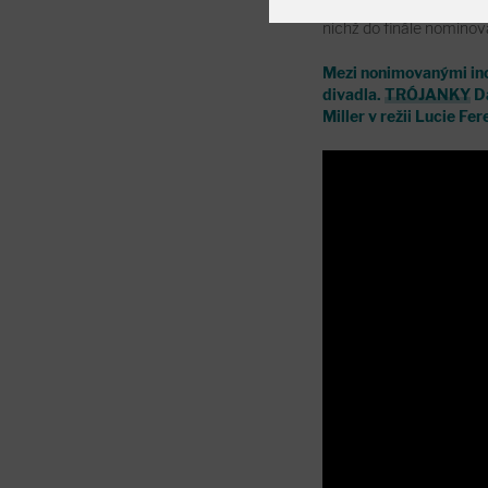
z osmi odborníků tentokr
nichž do finále nominov
Mezi nonimovanými inc
divadla.
TRÓJANKY
Da
Miller v režii Lucie Fe