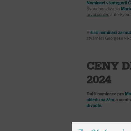
Nominaci v kategorii Č
Švandova divadla
Mari
první pohled
autorky Suz
V
širší nominaci za mu
ztvárnění Georgese v k
CENY D
2024
Další nominace pro
Mar
ohledu na žánr
a nomin
divadlo
.