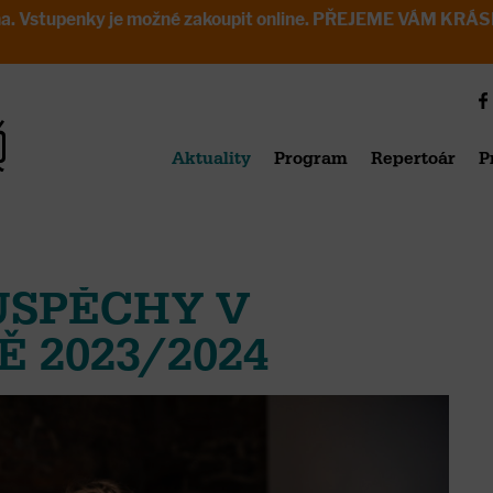
avřena. Vstupenky je možné zakoupit online. PŘEJEME VÁM 
Aktuality
Program
Repertoár
P
ÚSPĚCHY V
 2023/2024