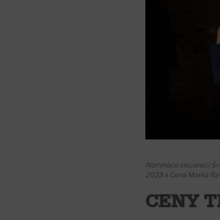
Nominace inscenací Šva
2023 a Cena Marka Rav
CENY T