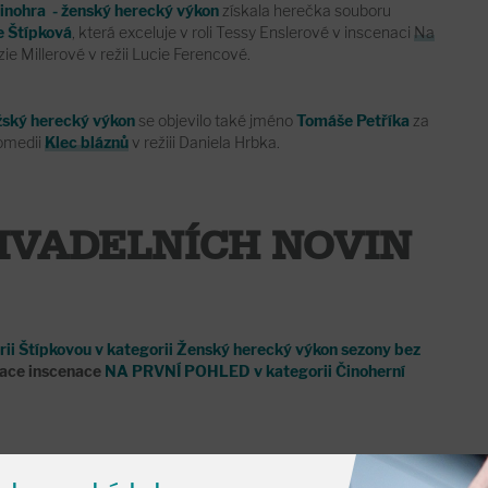
inohra - ženský herecký výkon
získala herečka souboru
e Štípková
, která exceluje v roli Tessy Enslerové v inscenaci
Na
ie Millerové v režii Lucie Ferencové.
žský herecký výkon
se objevilo také jméno
Tomáše Petříka
za
omedii
Klec bláznů
v režiii Daniela Hrbka.
IVADELNÍCH NOVIN
ii Štípkovou v kategorii Ženský herecký výkon sezony bez
ace inscenace
NA PRVNÍ POHLED v kategorii Činoherní