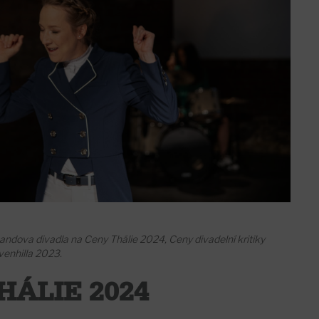
ndova divadla na Ceny Thálie 2024, Ceny divadelní kritiky
enhilla 2023.
HÁLIE 2024