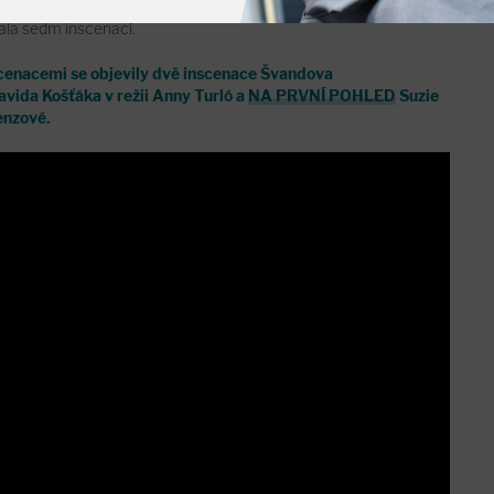
át vybírala z více než sta inscenací vzniklých v roce 2023, z
ala sedm inscenací.
enacemi se objevily dvě inscenace Švandova
vida Košťáka v režii Anny Turló a
NA PRVNÍ POHLED
Suzie
renzové.