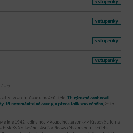
vstupenky
vstupenky
vstupenky
vstupenky
 snu...
sti v prostoru, čase a možná i těle.
Tři výrazné osobnosti
, tři nezaměnitelné osudy, a přece tolik společného
, že to
y a jara 1942, jediná noc v koupelně garsonky v Krásově ulici na
 zde skrývá mladého básníka židovského původu Jindřicha