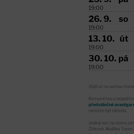
19:00
26. 9.
so
19:00
13. 10.
út
19:00
30. 10.
pá
19:00
Dojít až na samou hranici
Komorní hra o nepatřično
předválečné avantgardy
nemůže být náhoda.
Jediná noc na zlomu zim
Žižkově. Malířka Toyen