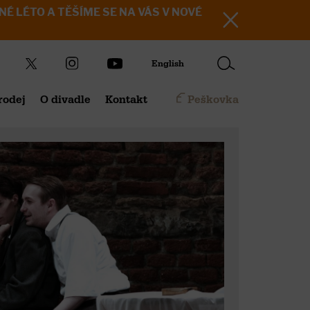
KRÁSNÉ LÉTO A TĚŠÍME SE NA VÁS V NOVÉ
English
rodej
O divadle
Kontakt
Peškovka