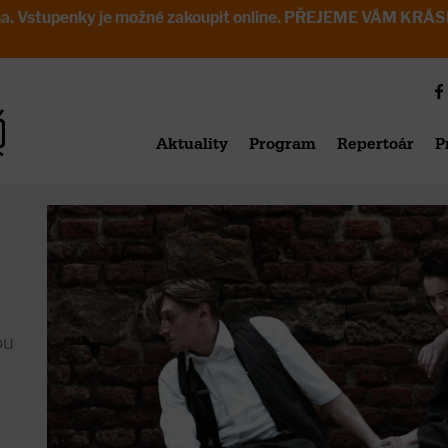
avřena. Vstupenky je možné zakoupit online. PŘEJEME VÁM 
Aktuality
Program
Repertoár
P
ou