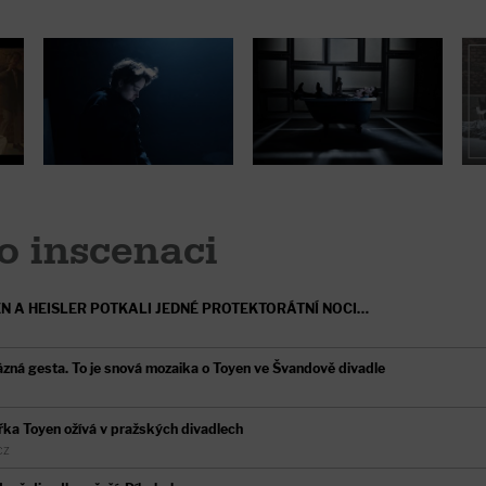
o inscenaci
EN A HEISLER POTKALI JEDNÉ PROTEKTORÁTNÍ NOCI…
ázná gesta. To je snová mozaika o Toyen ve Švandově divadle
ířka Toyen ožívá v pražských divadlech
CZ