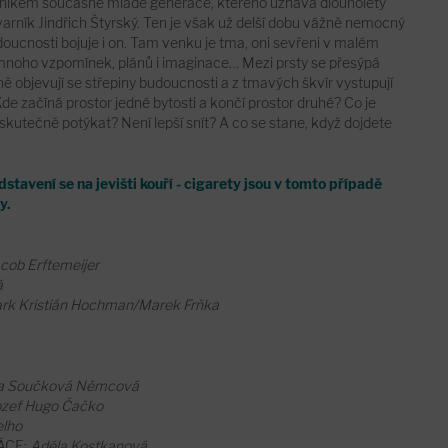
ásníkem současné mladé generace, kterého uznává dlouholetý
tvarník Jindřich Štyrský. Ten je však už delší dobu vážně nemocný
budoucnosti bojuje i on. Tam venku je tma, oni sevřeni v malém
š mnoho vzpomínek, plánů i imaginace… Mezi prsty se přesýpá
ně objevují se střepiny budoucnosti a z tmavých škvír vystupují
de začíná prostor jedné bytosti a končí prostor druhé? Co je
ní skutečně potýkat? Není lepší snít? A co se stane, když dojdete
avení se na jevišti kouří - cigarety jsou v tomto případě
y.
cob Erftemeijer
á
rk Kristián Hochman/Marek Frňka
a Součková Němcová
ozef Hugo Čačko
elho
ÁCE:
Adéla Kostkanová