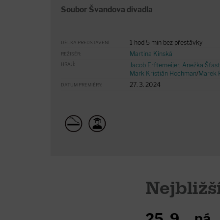
Soubor Švandova divadla
1 hod 5 min bez přestávky
DÉLKA PŘEDSTAVENÍ:
Martina Kinská
REŽISÉR:
HRAJÍ:
Jacob Erftemeijer
,
Anežka Šťas
Mark Kristián Hochman
/
Marek 
27. 3. 2024
DATUM PREMIÉRY:
Nejbližš
25. 9.
pá