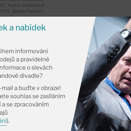
CE:
Andrea Sedláčková
SPICE:
Blanka Popková
arková
nek a nabídek
 motivy ze života zmíněných osobností. Události v ní jsou však
 čerpá především z knihy Andrey Sedláčkové -
Toyen, první
tihem informováni
al PROSTOR, nakladatelství, s.r.o., Praha 2023).
odejů a pravidelně
citace z knihy Aloysiuse Bertranda
Kašpar noci
a texty
informace o slevách
Jindřicha Heislera.
vandově divadle?
-mail a buďte v obraze!
ete souhlas se zasíláním
 a se zpracováním
ajů
ání
).