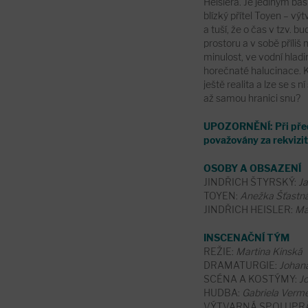
Heislera. Je jediným b
blízký přítel Toyen – vý
a tuší, že o čas v tzv. 
prostoru a v sobě příli
minulost, ve vodní hladi
horečnaté halucinace. K
ještě realita a lze se s 
až samou hranici snu?
UPOZORNĚNÍ: Při předst
považovány za rekvizit
OSOBY A OBSAZENÍ
JINDŘICH ŠTYRSKÝ:
Ja
TOYEN:
Anežka Šťastn
JINDŘICH HEISLER:
Ma
INSCENAČNÍ TÝM
REŽIE:
Martina Kinská
DRAMATURGIE:
Johan
SCÉNA A KOSTÝMY:
J
HUDBA:
Gabriela Verm
VÝTVARNÁ SPOLUPR