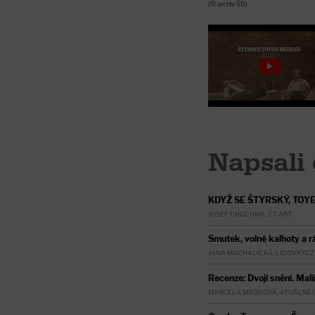
(© archiv ŠD)
Napsali 
KDYŽ SE ŠTYRSKÝ, TOY
JOSEF CHUCHMA, ČT ART
Smutek, volné kalhoty a r
JANA MACHALICKÁ, LIDOVKY.CZ
Recenze: Dvojí snění. Mal
MARCELA MAGDOVÁ, ATUÁLNĚ.