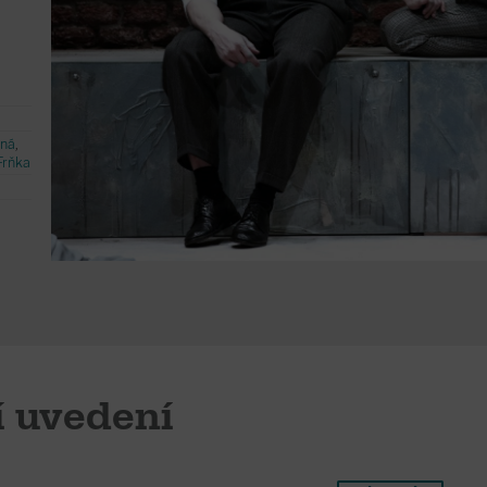
tná
,
Frňka
í uvedení