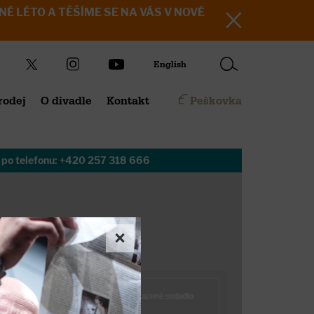
KRÁSNÉ LÉTO A TĚŠÍME SE NA VÁS V NOVÉ
English
rodej
O divadle
Kontakt
Peškovka
 po telefonu:
+420 257 318 666
×