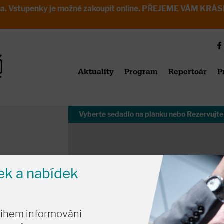
avřena. Vstupenky je možné zakoupit online. PŘEJEME VÁM 
Aktuality
Program
Repertoár
P
Vyberte sedadlo na plánku
nebo
Rezervujte
nek a nabídek
tihem informováni