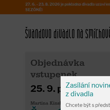
27. 6. - 23. 8. 2026 je pokladna divadla uz
SEZÓNĚ!
Objednávka
vstupenek
Zasílání novi
25. 9. pá
19:00
z divadla
Martina Kinská
Chcete být s předs