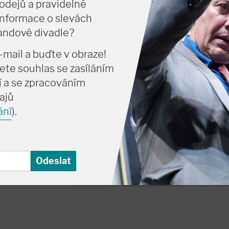
odejů a pravidelně
informace o slevách
vandově divadle?
a
-mail a buďte v obraze!
ete souhlas se zasíláním
 a se zpracováním
ajů
ání
).