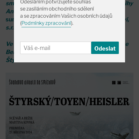
Odesláním potvrzujete souhlas
smyšlené. Faktografii čerpá především z knihy
se zasíláním obchodního sdělení
Andrey Sedláčkové -
Toyen, první dáma
a se zpracováním Vašich osobních údajů
surrealismu
(vydal PROSTOR, nakladatelství,
(
Podmínky zpracování
).
s.r.o., Praha 2023).
Ve scénáři jsou užity citace z knihy Aloysiuse
Bertranda
Kašpar noci
a texty Jindřicha
Štyrského a Jindřicha Heislera.