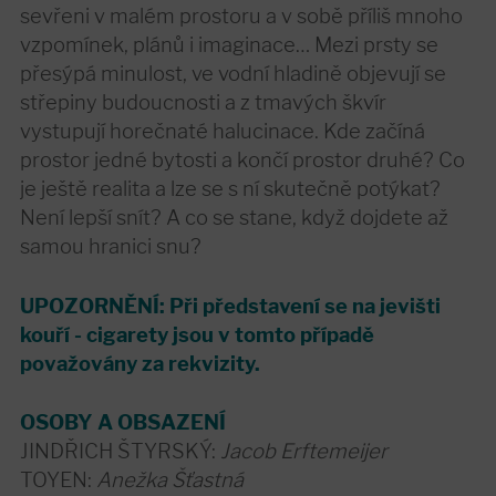
sevřeni v malém prostoru a v sobě příliš mnoho
vzpomínek, plánů i imaginace… Mezi prsty se
přesýpá minulost, ve vodní hladině objevují se
střepiny budoucnosti a z tmavých škvír
vystupují horečnaté halucinace. Kde začíná
prostor jedné bytosti a končí prostor druhé? Co
je ještě realita a lze se s ní skutečně potýkat?
Není lepší snít? A co se stane, když dojdete až
samou hranici snu?
UPOZORNĚNÍ: Při představení se na jevišti
kouří - cigarety jsou v tomto případě
považovány za rekvizity.
OSOBY A OBSAZENÍ
JINDŘICH ŠTYRSKÝ:
Jacob Erftemeijer
TOYEN:
Anežka Šťastná