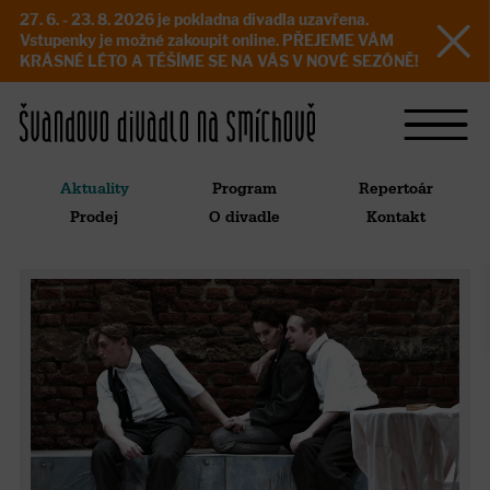
27. 6. - 23. 8. 2026 je pokladna divadla uzavřena.
Vstupenky je možné zakoupit online. PŘEJEME VÁM
KRÁSNÉ LÉTO A TĚŠÍME SE NA VÁS V NOVÉ SEZÓNĚ!
Aktuality
Program
Repertoár
Prodej
O divadle
Kontakt