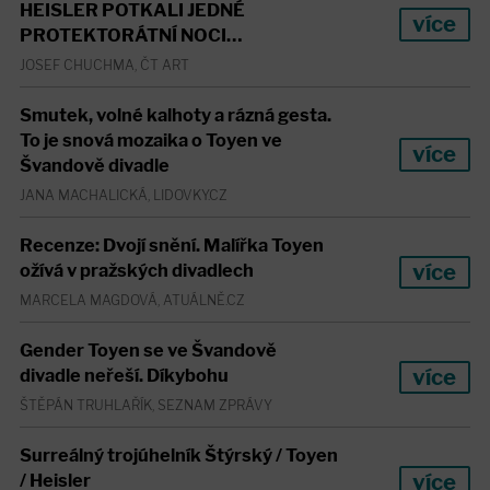
HEISLER POTKALI JEDNÉ
více
PROTEKTORÁTNÍ NOCI…
JOSEF CHUCHMA, ČT ART
Smutek, volné kalhoty a rázná gesta.
To je snová mozaika o Toyen ve
více
Švandově divadle
JANA MACHALICKÁ, LIDOVKY.CZ
Recenze: Dvojí snění. Malířka Toyen
více
ožívá v pražských divadlech
MARCELA MAGDOVÁ, ATUÁLNĚ.CZ
Gender Toyen se ve Švandově
více
divadle neřeší. Díkybohu
ŠTĚPÁN TRUHLAŘÍK, SEZNAM ZPRÁVY
Surreálný trojúhelník Štýrský / Toyen
více
/ Heisler