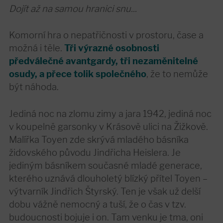
Dojít až na samou hranici snu...
Komorní hra o nepatřičnosti v prostoru, čase a
možná i těle.
Tři výrazné osobnosti
předválečné avantgardy, tři nezaměnitelné
osudy, a přece tolik společného
, že to nemůže
být náhoda.
Jediná noc na zlomu zimy a jara 1942, jediná noc
v koupelně garsonky v Krásově ulici na Žižkově.
Malířka Toyen zde skrývá mladého básníka
židovského původu Jindřicha Heislera. Je
jediným básníkem současné mladé generace,
kterého uznává dlouholetý blízký přítel Toyen –
výtvarník Jindřich Štyrský. Ten je však už delší
dobu vážně nemocný a tuší, že o čas v tzv.
budoucnosti bojuje i on. Tam venku je tma, oni