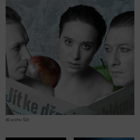
(© archiv ŠD)