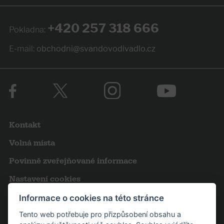
+420 257 318 666
Pokladna:
E-mail:
obchodni@svandovodivadlo.cz
Kontakt
Volná místa
Povinně zveřejňované informace
Nastavení cookies
Obchodní podmínky
Informace o cookies na této stránce
Tento web potřebuje pro přizpůsobení obsahu a
Výroční zprávy