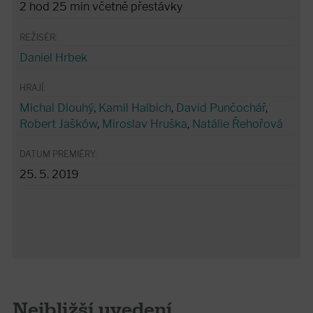
2 hod 25 min včetně přestávky
REŽISÉR:
Daniel Hrbek
HRAJÍ:
Michal Dlouhý
,
Kamil Halbich
,
David Punčochář
,
Robert Jašków
,
Miroslav Hruška
,
Natálie Řehořová
DATUM PREMIÉRY:
25. 5. 2019
Nejbližší uvedení