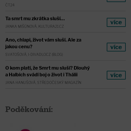
ČT24
Ta smrt mu zkrátka sluší…
více
JANKA MIŠÚNOVÁ, KULTURA21.CZ
Ano, chlapi, život vám sluší. Ale za
více
jakou cenu?
SVATOŠOVÁ, I-DIVADLO.CZ (BLOG)
O kom platí, že Smrt mu sluší? Dlouhý
více
a Halbich svádí boj o život i Thálii
JANA HANUŠOVÁ, STŘEDOČESKÝ MAGAZÍN
Poděkování: