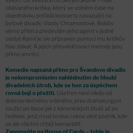
obávaného kritika, který ve volném čase na
objednávku pořádá koncerty navazující na
bytové divadlo Vlasty Chramostové. Bobův
věrný přítel a především jeho agent v jedné
osobě Kamil je ale připraven pomoci mu kritikův
hlas získat. A jejich přesvědčovací metody jsou
přímo smrtící.
Komedie napsaná přímo pro Švandovo divadlo
je nekompromisním nahlédnutím do hloubi
divadelních útrob, kde se hon za úspěchem
rovná boji o přežití.
Ušetřen není nikdo od
dobrosrdečného vrátného, přes dramaturgyni
toužící po lásce jak z kánonických titulů až po
ředitele, jenž musí tvrdou rukou vést podnik, kde
se ale všichni chtějí kamarádit.
Zapomeňte na House of Cards – tohle je