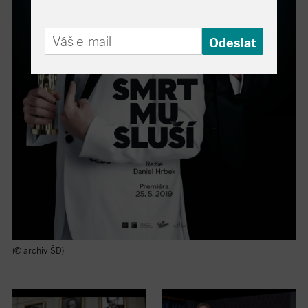
(© archiv ŠD)