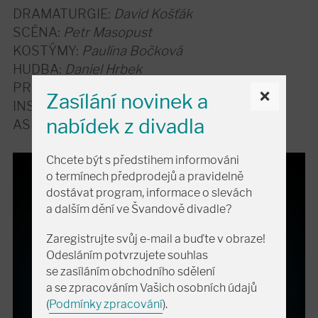
DRAMATURGIE:
David Košťák
SCÉNA:
Petr Masopust
KOSTÝMY:
Paulína Bočková
HUDBA:
Daniel Hrbek
PRODUKCE:
Jitka Dvořáková
×
Zasílání novinek a
INSPICE:
Blanka Popková
nabídek z divadla
ASISTENT REŽIE:
Josef Doležal
Chcete být s předstihem informováni
o termínech předprodejů a pravidelně
dostávat program, informace o slevách
a dalším dění ve Švandově divadle?
Zaregistrujte svůj e-mail a buďte v obraze!
Odesláním potvrzujete souhlas
se zasíláním obchodního sdělení
a se zpracováním Vašich osobních údajů
(
Podmínky zpracování
).