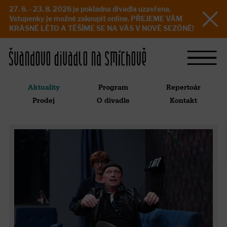
27. 6. - 23. 8. 2026 je pokladna divadla uzavřena.
Vstupenky je možné zakoupit online. PŘEJEME VÁM
KRÁSNÉ LÉTO A TĚŠÍME SE NA VÁS V NOVÉ SEZÓNĚ!
Aktuality
Program
Repertoár
Prodej
O divadle
Kontakt