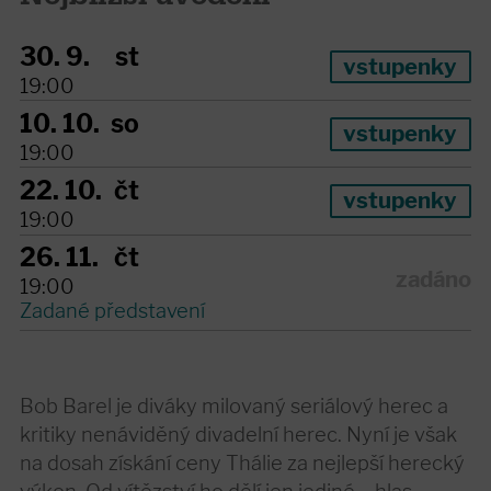
30. 9.
st
vstupenky
19:00
10. 10.
so
vstupenky
19:00
22. 10.
čt
vstupenky
19:00
26. 11.
čt
zadáno
19:00
Zadané představení
Bob Barel je diváky milovaný seriálový herec a
kritiky nenáviděný divadelní herec. Nyní je však
na dosah získání ceny Thálie za nejlepší herecký
výkon. Od vítězství ho dělí jen jediné – hlas