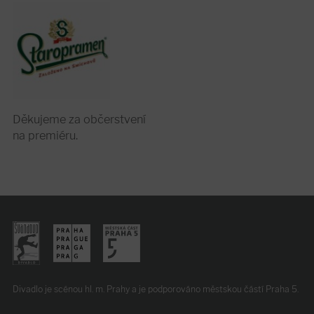
Děkujeme za občerstvení
na premiéru.
Divadlo je scénou hl. m. Prahy
a je podporováno
městskou částí Praha 5.