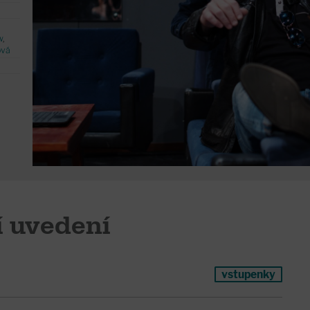
w
,
ová
í uvedení
vstupenky