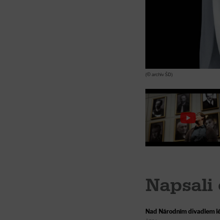
(© archiv ŠD)
Napsali 
Nad Národním divadlem lé