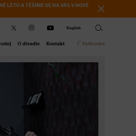
KRÁSNÉ LÉTO A TĚŠÍME SE NA VÁS V NOVÉ
English
rodej
O divadle
Kontakt
Peškovka