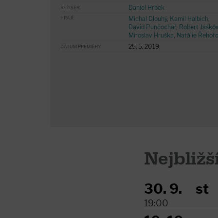
Daniel Hrbek
REŽISÉR:
HRAJÍ:
Michal Dlouhý
,
Kamil Halbich
,
David Punčochář
,
Robert Jaškó
Miroslav Hruška
,
Natálie Řehoř
25. 5. 2019
DATUM PREMIÉRY:
Nejbližš
30. 9.
st
19:00