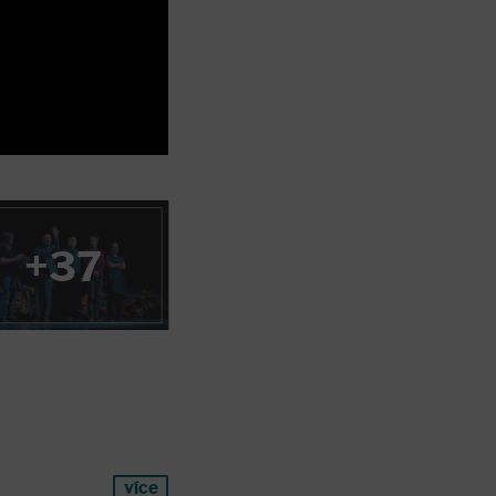
+37
více