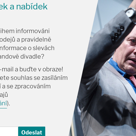
nek a nabídek
tihem informováni
odejů a pravidelně
informace o slevách
vandově divadle?
-mail a buďte v obraze!
ete souhlas se zasíláním
 a se zpracováním
ajů
ání
).