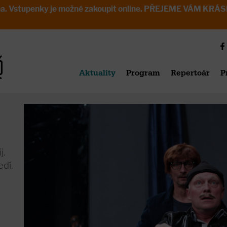
avřena. Vstupenky je možné zakoupit online. PŘEJEME VÁM 
Aktuality
Program
Repertoár
P
j.
dí.