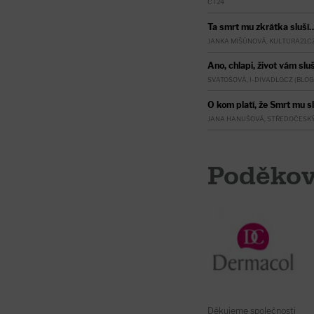
ČT24
Ta smrt mu zkrátka sluší
JANKA MIŠÚNOVÁ, KULTURA21.C
Ano, chlapi, život vám sluš
SVATOŠOVÁ, I-DIVADLO.CZ (BLOG
O kom platí, že Smrt mu slu
JANA HANUŠOVÁ, STŘEDOČESK
Poděkov
Děkujeme společnosti