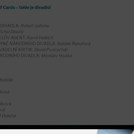
Cards – tohle je divadlo!
DIVADLA:
Robert Jašków
ichal Dlouhý
ELŮV AGENT:
Kamil Halbich
YNĚ NÁRODNÍHO DIVADLA:
Natálie Řehořová
VADELNÍ KRITIK:
David Punčochář
ÁRODNÍHO DIVADLA:
Miroslav Hruška
 Košťák
čková
řáková
ová
 Doležal