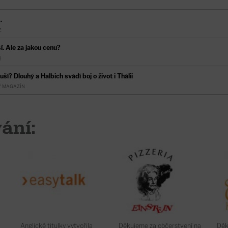
…
Z
í. Ale za jakou cenu?
)
ší? Dlouhý a Halbich svádí boj o život i Thálii
Ý MAGAZÍN
ání:
Anglické titulky vytvořila
Děkujeme za občerstvení na
Děk