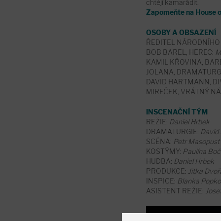
chtějí kamarádit.
Zapomeňte na House of 
OSOBY A OBSAZENÍ
ŘEDITEL NÁRODNÍHO 
BOB BAREL, HEREC:
M
KAMIL KŘOVINA, BAR
JOLANA, DRAMATURG
DAVID HARTMANN, DI
MIREČEK, VRÁTNÝ N
INSCENAČNÍ TÝM
REŽIE:
Daniel Hrbek
DRAMATURGIE:
David
SCÉNA:
Petr Masopust
KOSTÝMY:
Paulína Bo
HUDBA:
Daniel Hrbek
PRODUKCE:
Jitka Dvo
INSPICE:
Blanka Popk
ASISTENT REŽIE:
Josef