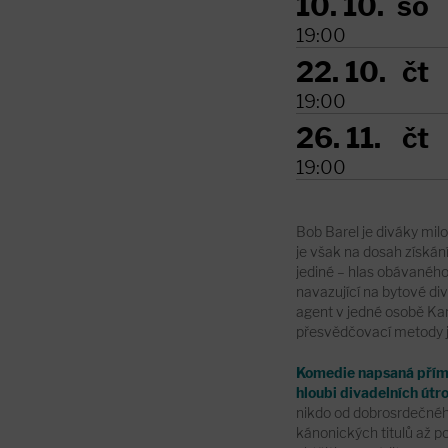
10. 10.
so
19:00
22. 10.
čt
19:00
26. 11.
čt
19:00
Bob Barel je diváky milo
je však na dosah získání
jediné – hlas obávaného
navazující na bytové di
agent v jedné osobě Kami
přesvědčovací metody j
Komedie napsaná přím
hloubi divadelních útro
nikdo od dobrosrdečného
kánonických titulů až po