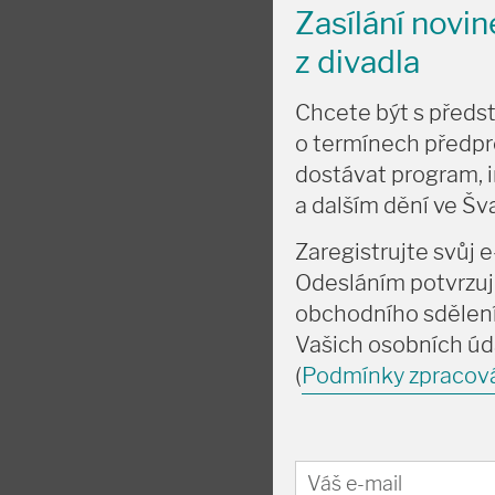
Zasílání novi
z divadla
Chcete být s předs
o termínech předpr
dostávat program, 
a dalším dění ve Š
Zaregistrujte svůj e
Odesláním potvrzuj
obchodního sdělení
Vašich osobních úd
(
Podmínky zpracov