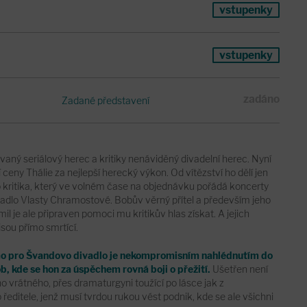
vstupenky
vstupenky
zadáno
Zadané představení
vaný seriálový herec a kritiky nenáviděný divadelní herec. Nyní
 ceny Thálie za nejlepší herecký výkon. Od vítězství ho dělí jen
 kritika, který ve volném čase na objednávku pořádá koncerty
vadlo Vlasty Chramostové. Bobův věrný přítel a především jeho
l je ale připraven pomoci mu kritikův hlas získat. A jejich
sou přímo smrtící.
o pro Švandovo divadlo je nekompromisním nahlédnutím do
b, kde se hon za úspěchem rovná boji o přežití.
Ušetřen není
 vrátného, přes dramaturgyni toužící po lásce jak z
 ředitele, jenž musí tvrdou rukou vést podnik, kde se ale všichni