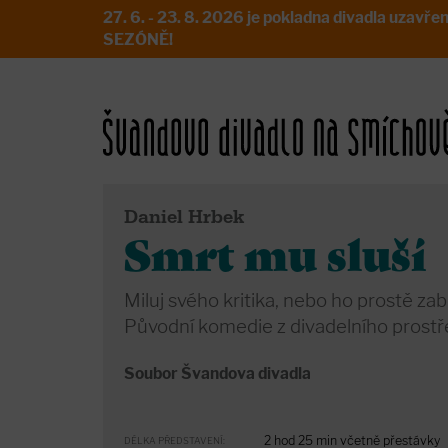
27. 6. - 23. 8. 2026 je pokladna divadla uz
SEZÓNĚ!
Daniel Hrbek
Smrt mu sluší
Miluj svého kritika, nebo ho prostě zabi
Původní komedie z divadelního prostře
Soubor Švandova divadla
2 hod 25 min včetně přestávky
DÉLKA PŘEDSTAVENÍ: