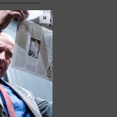
×
ĚCHY V SEZÓNĚ
4
enací Švandova divadla na
4, Ceny divadelní kritiky
arka Ravenhilla 2023.
GICKÝ PLÁN
022/2023
terá pro vás chystáme v