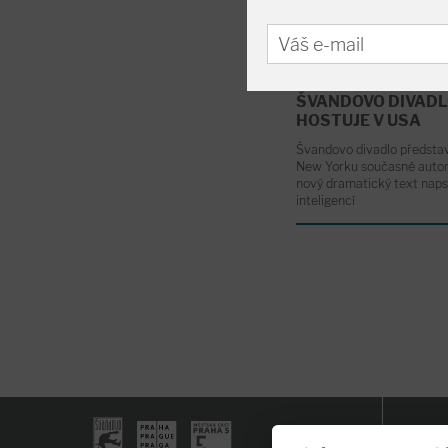
sezónu 2023/2024.
ŠVANDOVO DIVAD
HOSTUJE V USA
Švandovo divadlo představ
New Yorku současné autors
nový dramatický text nap
inteligencí
Pokladna