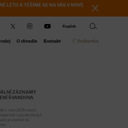
KRÁSNÉ LÉTO A TĚŠÍME SE NA VÁS V NOVÉ
English
rodej
O divadle
Kontakt
Peškovka
UÁLNÍ ZÁZNAMY
ENÍ ŠVANDOVA
lo v roce 2025 natočí
 repertoár a po derniérách
ení je uveřejní na
amox