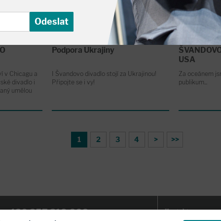
LO
Podpora Ukrajiny
ŠVANDOVO
USA
í v Chicagu a
I Švandovo divadlo stojí za Ukrajinou!
Za oceánem jsm
ké divadlo i
Připojte se i vy!
publikum...
saný umělou
1
2
3
4
>
>>
+420 257 318 666
Kontakt
: