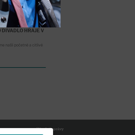
 DIVADLO HRAJE V
e našli početné a citlivé
Výroční zprávy