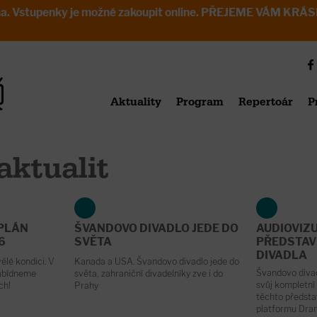
avřena. Vstupenky je možné zakoupit online. PŘEJEME VÁM 
Aktuality
Program
Repertoár
P
aktualit
PLÁN
ŠVANDOVO DIVADLO JEDE DO
AUDIOVIZ
6
SVĚTA
PŘEDSTAV
DIVADLA
ělé kondici. V
Kanada a USA. Švandovo divadlo jede do
Švandovo divad
abídneme
světa, zahraniční divadelníky zve i do
svůj kompletní
ích!
Prahy
těchto představ
platformu Dr