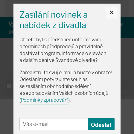
×
Zasílání novinek a
nabídek z divadla
Vyberte sedadlo na plánku
nebo
Rezervujte
po telefonu:
+420 257 318 666
Chcete být s předstihem informováni
o termínech předprodejů a pravidelně
dostávat program, informace o slevách
a dalším dění ve Švandově divadle?
Zaregistrujte svůj e-mail a buďte v obraze!
Odesláním potvrzujete souhlas
se zasíláním obchodního sdělení
a se zpracováním Vašich osobních údajů
(
Podmínky zpracování
).