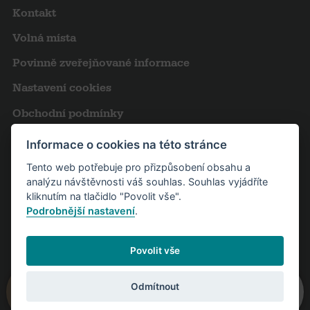
Kontakt
Volná místa
Povinně zveřejňované informace
Nastavení cookies
Obchodní podmínky
Výroční zprávy
Informace o cookies na této stránce
Pro novináře
Tento web potřebuje pro přizpůsobení obsahu a
analýzu návštěvnosti váš souhlas. Souhlas vyjádříte
Partneři
kliknutím na tlačidlo "Povolit vše".
Podrobnější nastavení
.
Návštěvní řád
Povolit vše
Odmítnout