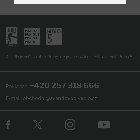
Divadlo je scénou hl. m. Prahy
a je podporováno
městskou částí Praha 5.
+420 257 318 666
Pokladna:
E-mail:
obchodni@svandovodivadlo.cz