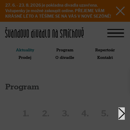
27. 6. - 23. 8. 2026 je pokladna divadla uzavřena.
Vstupenky je možné zakoupit online. PŘEJEME VÁM
KRÁSNÉ LÉTO A TĚŠÍME SE NA VÁS V NOVÉ SEZÓNĚ!
Aktuality
Program
Repertoár
Prodej
O divadle
Kontakt
Program
1.
2.
3.
4.
5.
6.