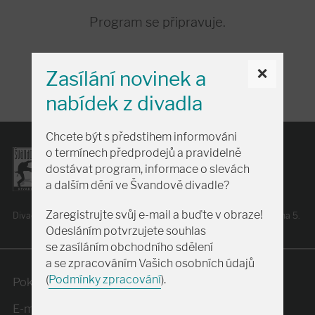
Program se připravuje.
×
Zasílání novinek a
nabídek z divadla
Chcete být s předstihem informováni
o termínech předprodejů a pravidelně
dostávat program, informace o slevách
a dalším dění ve Švandově divadle?
Zaregistrujte svůj e-mail a buďte v obraze!
Divadlo je scénou hl. m. Prahy
a je podporováno
městskou částí Praha 5.
Odesláním potvrzujete souhlas
se zasíláním obchodního sdělení
a se zpracováním Vašich osobních údajů
+420 257 318 666
(
Podmínky zpracování
).
Pokladna:
E-mail:
obchodni@svandovodivadlo.cz