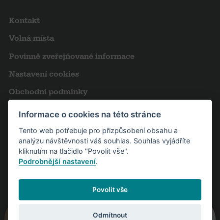
Kontakt
Volná místa
Povinně zveřejňované informace
Nastavení cookies
Obchodní podmínky
Výroční zprávy
Informace o cookies na této stránce
Pro novináře
Tento web potřebuje pro přizpůsobení obsahu a
analýzu návštěvnosti váš souhlas. Souhlas vyjádříte
Partneři
kliknutím na tlačidlo "Povolit vše".
Podrobnější nastavení
.
Návštěvní řád
Povolit vše
Odmítnout