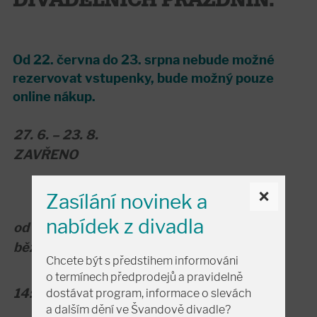
DIVADELNÍCH PRÁZDNIN:
Od 22. června do 23. srpna nebude možné
rezervovat vstupenky, bude možný pouze
online nákup.
27. 6. – 23. 8.
ZAVŘENO
×
Zasílání novinek a
nabídek z divadla
od 24. 8.
běžná (NOVÁ) otevírací doba
Chcete být s předstihem informováni
o termínech předprodejů a pravidelně
14:00-19:00
dostávat program, informace o slevách
a dalším dění ve Švandově divadle?