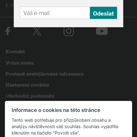
E-mail:
obchodni@svandovodivadlo.cz
Kontakt
Volná místa
Povinně zveřejňované informace
Nastavení cookies
Obchodní podmínky
Výroční zprávy
Informace o cookies na této stránce
Pro novináře
Tento web potřebuje pro přizpůsobení obsahu a
analýzu návštěvnosti váš souhlas. Souhlas vyjádříte
Partneři
kliknutím na tlačidlo "Povolit vše".