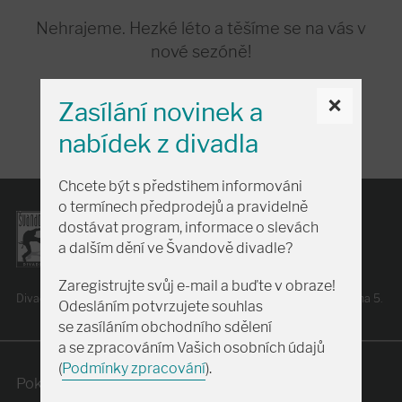
Nehrajeme. Hezké léto a těšíme se na vás v
nové sezóně!
×
Zasílání novinek a
nabídek z divadla
Chcete být s předstihem informováni
o termínech předprodejů a pravidelně
dostávat program, informace o slevách
a dalším dění ve Švandově divadle?
Zaregistrujte svůj e-mail a buďte v obraze!
Divadlo je scénou hl. m. Prahy
a je podporováno
městskou částí Praha 5.
Odesláním potvrzujete souhlas
se zasíláním obchodního sdělení
a se zpracováním Vašich osobních údajů
(
Podmínky zpracování
).
+420 257 318 666
Pokladna: