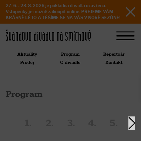
27. 6. - 23. 8. 2026 je pokladna divadla uzavřena.
Vstupenky je možné zakoupit online. PŘEJEME VÁM
KRÁSNÉ LÉTO A TĚŠÍME SE NA VÁS V NOVÉ SEZÓNĚ!
Aktuality
Program
Repertoár
Prodej
O divadle
Kontakt
Program
1.
2.
3.
4.
5.
6.