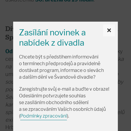
Dívenka na trampolíně v Kanadě a
×
Zasílání novinek a
Spojených státech
nabídek z divadla
Od 15. do 25. září
čeká smíchovské divadelníky
Chcete být s předstihem informováni
cesta do
Toronta a Chicaga
s inscenací
Dívenka
o termínech předprodejů a pravidelně
na trampolíně
v režii Martina Františáka,
dostávat program, informace o slevách
uměleckého šéfa Švanďáku. „
Hostování bude
a dalším dění ve Švandově divadle?
součástí širší prezentace české autorské tvorby
pod názvem Josef Škvorecký: The Swell
Zaregistrujte svůj e-mail a buďte v obraze!
Odesláním potvrzujete souhlas
Season/Prima sezóna. Americkému a
se zasíláním obchodního sdělení
kanadskému publiku přiblíží život a dílo
a se zpracováním Vašich osobních údajů
spisovatelů a manželů Škvoreckých, zakladatelů
(
Podmínky zpracování
).
exilového nakladatelství 68´ Publishers,
“ říká
Hrbek.