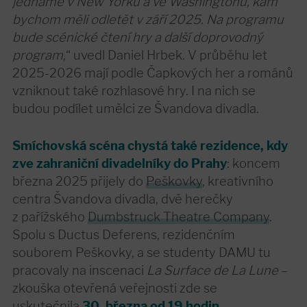
jednáme v New Yorku a ve Washingtonu, kam
bychom měli odletět v září 2025. Na programu
bude scénické čtení hry a další doprovodný
program
,“ uvedl Daniel Hrbek. V průběhu let
2025-2026 mají podle Čapkových her a románů
vzniknout také rozhlasové hry. I na nich se
budou podílet umělci ze Švandova divadla.
Smíchovská scéna chystá také rezidence, kdy
zve zahraniční divadelníky do Prahy
: koncem
března 2025 přijely do
Peškovky
, kreativního
centra Švandova divadla, dvě herečky
z pařížského
Dumbstruck Theatre Company
.
Spolu s Ductus Deferens, rezidenčním
souborem Peškovky, a se studenty DAMU tu
pracovaly na inscenaci
La Surface de La Lune
–
zkouška otevřená veřejnosti zde se
uskutečnila
30. března od 19 hodin
.