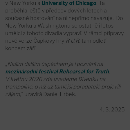
v New Yorku a
University of Chicago
. Ta
proběhla ještě v předcovidových letech a
současné hostování na ni nepřímo navazuje. Do
New Yorku a Washingtonu se ostatně i letos
umělci z tohoto divadla vypraví. V rámci přípravy
nové verze Čapkovy hry
R.U.R.
tam odletí
koncem září.
„
Naším dalším úspěchem je i pozvání na
mezinárodní festival Rehearsal for Truth
.
V květnu 2026 zde uvedeme Dívenku na
trampolíně, o níž už tamější pořadatelé projevili
zájem,
“ uzavírá Daniel Hrbek.
4. 3. 2025