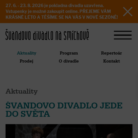
27. 6. - 23. 8. 2026 je pokladna divadla uzavřena.
Vstupenky je možné zakoupit online. PŘEJEME VÁM
KRÁSNÉ LÉTO A TĚŠÍME SE NA VÁS V NOVÉ SEZÓNĚ!
Aktuality
Program
Repertoár
Prodej
O divadle
Kontakt
Aktuality
ŠVANDOVO DIVADLO JEDE
DO SVĚTA