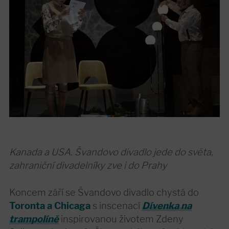
Kanada a USA. Švandovo divadlo jede do světa,
zahraniční divadelníky zve i do Prahy
Koncem září se Švandovo divadlo chystá do
Toronta a Chicaga
s inscenací
Dívenka na
trampolíně
inspirovanou životem Zdeny