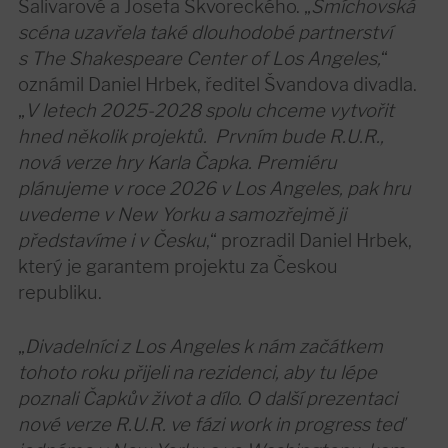
Salivarové a Josefa Škvoreckého. „
Smíchovská
scéna uzavřela také dlouhodobé partnerství
s The Shakespeare Center of Los Angeles,
“
oznámil Daniel Hrbek, ředitel Švandova divadla.
„
V letech 2025-2028 spolu chceme vytvořit
hned několik projektů. Prvním bude R.U.R.,
nová verze hry Karla Čapka. Premiéru
plánujeme v roce 2026 v Los Angeles, pak hru
uvedeme v New Yorku a samozřejmě ji
představíme i v Česku
,“ prozradil Daniel Hrbek,
který je garantem projektu za Českou
republiku.
„
Divadelníci z Los Angeles k nám začátkem
tohoto roku přijeli na rezidenci, aby tu lépe
poznali Čapkův život a dílo. O další prezentaci
nové verze R.U.R. ve fázi work in progress teď