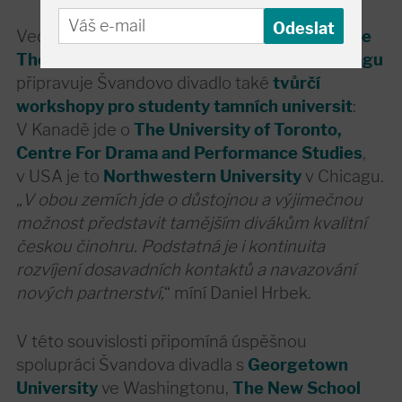
Vedle divadelních představení v
Maja Prentice
Theatre v Torontu a Chopin Theatre v Chicagu
připravuje Švandovo divadlo také
tvůrčí
workshopy pro studenty tamních universit
:
V Kanadě jde o
The University of Toronto,
Centre For Drama and Performance Studies
,
v USA je to
Northwestern University
v Chicagu.
„
V obou zemích jde o důstojnou a výjimečnou
možnost představit tamějším divákům kvalitní
českou činohru. Podstatná je i kontinuita
rozvíjení dosavadních kontaktů a navazování
nových partnerství,
“ míní Daniel Hrbek.
V této souvislosti připomíná úspěšnou
spolupráci Švandova divadla s
Georgetown
University
ve Washingtonu,
The New School