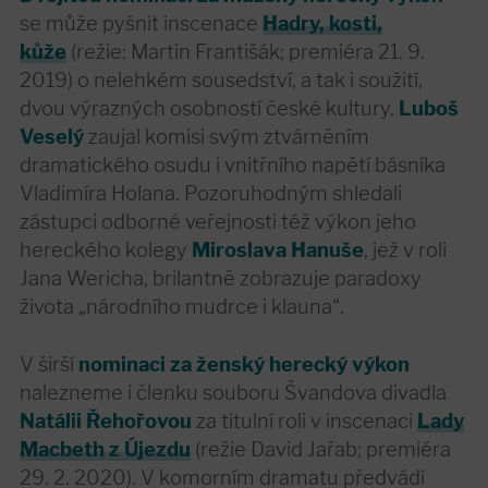
se může pyšnit inscenace
Hadry, kosti,
kůže
(režie: Martin Františák; premiéra 21. 9.
2019) o nelehkém sousedství, a tak i soužití,
dvou výrazných osobností české kultury.
Luboš
Veselý
zaujal komisi svým ztvárněním
dramatického osudu i vnitřního napětí básníka
Vladimíra Holana. Pozoruhodným shledali
zástupci odborné veřejnosti též výkon jeho
hereckého kolegy
Miroslava Hanuše
, jež v roli
Jana Wericha, brilantně zobrazuje paradoxy
života „národního mudrce i klauna“.
V širší
nominaci za ženský herecký výkon
nalezneme i členku souboru Švandova divadla
Natálii Řehořovou
za titulní roli v inscenaci
Lady
Macbeth z Újezdu
(režie David Jařab; premiéra
29. 2. 2020). V komorním dramatu předvádí