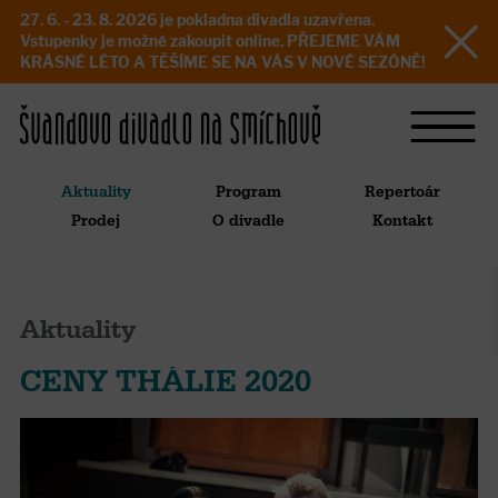
27. 6. - 23. 8. 2026 je pokladna divadla uzavřena.
Vstupenky je možné zakoupit online. PŘEJEME VÁM
KRÁSNÉ LÉTO A TĚŠÍME SE NA VÁS V NOVÉ SEZÓNĚ!
Aktuality
Program
Repertoár
Prodej
O divadle
Kontakt
Aktuality
CENY THÁLIE 2020