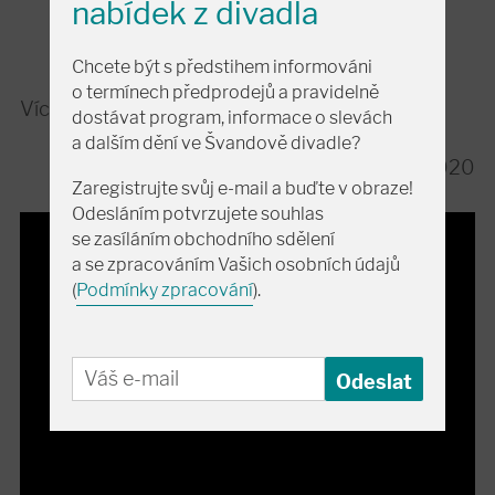
nabídek z divadla
Chcete být s předstihem informováni
o termínech předprodejů a pravidelně
Více
ZDE
.
dostávat program, informace o slevách
a dalším dění ve Švandově divadle?
5. 11. 2020
Zaregistrujte svůj e-mail a buďte v obraze!
Odesláním potvrzujete souhlas
se zasíláním obchodního sdělení
a se zpracováním Vašich osobních údajů
(
Podmínky zpracování
).