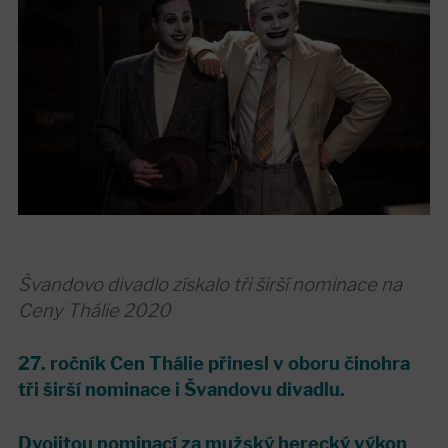
Švandovo divadlo získalo tři širší nominace na
Ceny Thálie 2020
27. ročník Cen Thálie přinesl v oboru činohra
tři širší nominace i Švandovu divadlu.
Dvojitou nominací za mužský herecký výkon