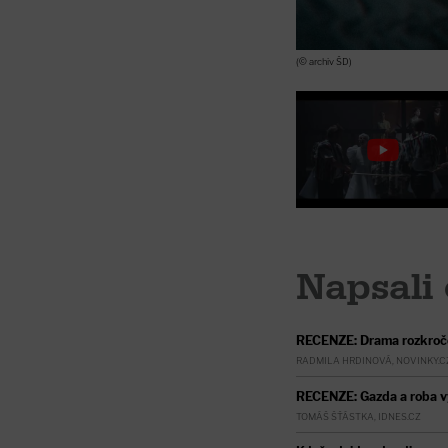
(© archiv ŠD)
Napsali 
RECENZE: Drama rozkroč
RADMILA HRDINOVÁ, NOVINKY.C
RECENZE: Gazda a roba vyt
TOMÁŠ ŠŤÁSTKA, IDNES.CZ