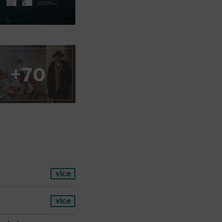
+70
více
více