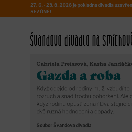
27. 6. - 23. 8. 2026 je pokladna divadla uz
SEZÓNĚ!
Gabriela Preissová, Kasha Jandáčk
Gazda a roba
Když odejde od rodiny muž, vzbudí to
rozruch a snad trochu pohoršení. Ale 
když rodinu opustí žena? Dva stejné či
dvě různá hodnocení a dopady.
Soubor Švandova divadla