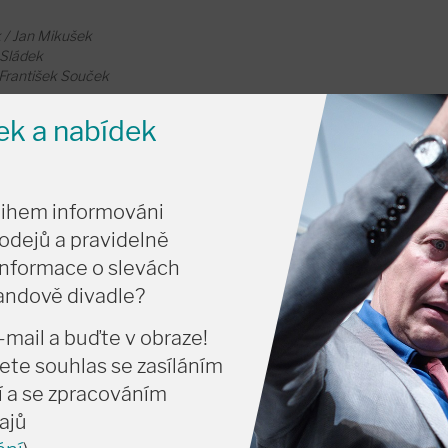
 / Jan Mikušek
í Sládek
 František Souček
nek a nabídek
asha Jandáčková
a Kinská
n Tereba
tihem informováni
Špetlík
odejů a pravidelně
ÁCE:
Jaro Viňarský
lanka Popková
informace o slevách
vá
vandově divadle?
arková
-mail a buďte v obraze!
ete souhlas se zasíláním
 a se zpracováním
ajů