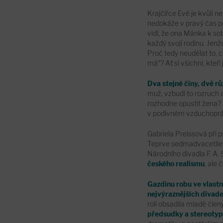
Krajčířce Evě je kvůli
nedokáže v pravý čas po
vidí, že ona Mánka k so
každý svoji rodinu. Jenž
Proč tedy neudělat to, 
má“? Ať si všichni, kteří
Dva stejné činy, dvě r
muž, vzbudí to rozruch a
rozhodne opustit žena? 
v podivném vzduchopráz
Gabriela Preissová při 
Teprve sedmadvacetileto
Národního divadla F. A. 
českého realismu
, ale
Gazdinu robu ve vlastn
nejvýraznějších divad
rolí obsadila mladé čle
předsudky a stereotyp