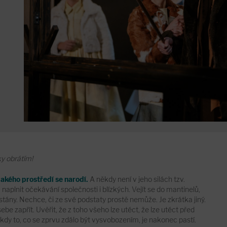
y obrátím!
jakého prostředí se narodí.
A někdy není v jeho silách tzv.
naplnit očekávání společnosti i blízkých. Vejít se do mantinelů,
stány. Nechce, či ze své podstaty prostě nemůže. Je zkrátka jiný.
e zapřít. Uvěřit, že z toho všeho lze utéct, že lze utéct před
y to, co se zprvu zdálo být vysvobozením, je nakonec pastí.