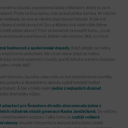
 nerovnému původu zapovězena láska s Mánkem, který se za ni
stavit. Proto se Eva natruc vdá za kožušníka Samka. Ať všichni
bě nelákala, že ona se nikoho doprošovat nebude. A tak má
e láska si nedá poroučet; Evu a Mánka to k sobě stále táhne.
co měli udělat dávno? Proč se konečně nevzepřít tomu, „co se
 je pozorovali a pomlouvali, klidně celá vesnice, říká, co chce!
ůzná hodnocení a společenské dopady.
Když odejde od rodiny
 snad trochu pohoršení. Ale co se stane, když se rodinu
A když kromě spálených mostů, pocitů křivd a zranění zůstanou
dnu i malé děti?
psaní dramatu
Gazdina roba
vyšla ze své stejnojmenné povídky.
u autorku k divadelnímu debutu vybídl tehdejší ředitel
Schubert. A tak vzniklo nejen
jedno z nejlepších dramat
 české dramatiky vůbec.
í adaptaci pro Švandovo divadlo zinscenovala jedna z
elních režisérek mladé generace Kasha Jandáčková.
Do většiny
ny smíchovského souboru. I díky tomu se
rozbíjí veškeré
ní nánosy
obvyklé interpretace kanonického textu české