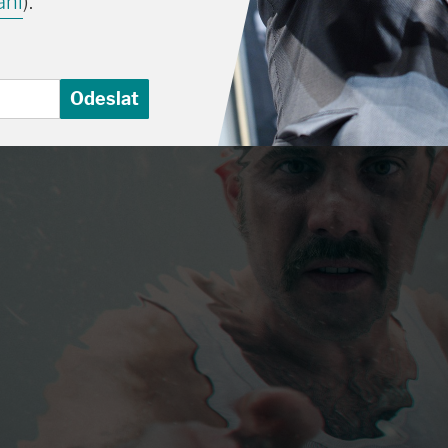
ání
).