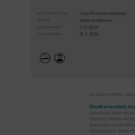
1 hod 45 min bez přestávky
DÉLKA PŘEDSTAVENÍ:
Kasha Jandáčková
REŽISÉR:
9. 11. 2024
DATUM PREMIÉRY:
21. 5. 2026
DATUM DERNIÉRY:
Já vaše myšlénky všeck
Člověk si nevybírá, do 
zapadnout, dorovnat se, 
které pro něj byly nachy
Snad může zkusit sám seb
sebou samým. Jenže někd