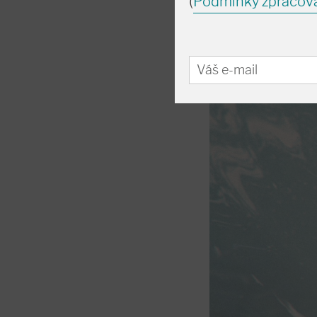
(
Podmínky zpracov