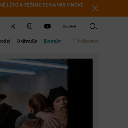
KRÁSNÉ LÉTO A TĚŠÍME SE NA VÁS V NOVÉ
English
rodej
O divadle
Kontakt
Peškovka