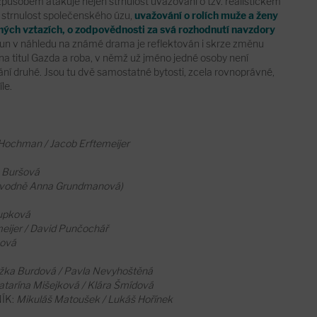
působem atakuje nejen strnulost uvažování o tzv. realistickém
 strnulost společenského úzu,
uvažování o rolích muže a ženy
nných vztazích, o zodpovědnosti za svá rozhodnutí navzdory
sun v náhledu na známé drama je reflektován i skrze změnu
na titul Gazda a roba, v němž už jméno jedné osoby není
í druhé. Jsou tu dvě samostatné bytosti, zcela rovnoprávné,
le.
 Hochman / Jacob Erftemeijer
 Buršová
původně Anna Grundmanová)
upková
eijer / David Punčochář
ková
žka Burdová / Pavla Nevyhoštěná
atarína Mišejková / Klára Šmídová
ÍK:
Mikuláš Matoušek / Lukáš Hořínek