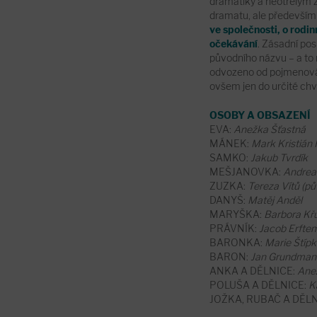
dramatiky a neotřelým z
dramatu, ale především
ve společnosti, o rodi
očekávání
. Zásadní po
původního názvu – a to 
odvozeno od pojmenován
ovšem jen do určité chví
OSOBY A OBSAZENÍ
EVA:
Anežka Šťastná
MÁNEK:
Mark Kristián
SAMKO:
Jakub Tvrdík
MEŠJANOVKA:
Andrea
ZUZKA:
Tereza Vítů (
DANYŠ:
Matěj Anděl
MARYŠKA:
Barbora Kř
PRÁVNÍK:
Jacob Erftem
BARONKA:
Marie Štíp
BARON:
Jan Grundman
ANKA A DĚLNICE:
Ane
POLUŠA A DĚLNICE:
K
JOŽKA, RUBAČ A DĚLN