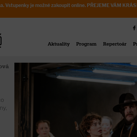
avřena. Vstupenky je možné zakoupit online. PŘEJEME VÁM 
Aktuality
Program
Repertoár
P
ová
co
ny,