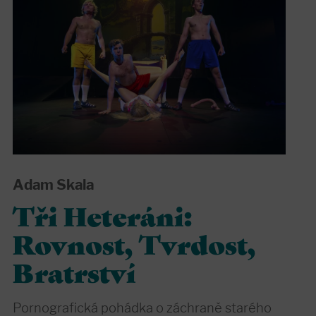
Adam Skala
Tři Heteráni:
Rovnost, Tvrdost,
Bratrství
Pornografická pohádka o záchraně starého