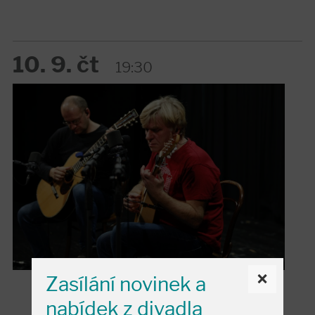
10. 9. čt
19:30
×
Zasílání novinek a
nabídek z divadla