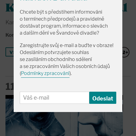
Karel Plíhal - Recitál
Chcete být s předstihem informováni
o termínech předprodejů a pravidelně
Karel Plíhal a doprovodný kytarista Petr Fiala
dostávat program, informace o slevách
a dalším dění ve Švandově divadle?
Koncert
•
Velký sál
Zaregistrujte svůj e-mail a buďte v obraze!
vstupenky
Odesláním potvrzujete souhlas
se zasíláním obchodního sdělení
a se zpracováním Vašich osobních údajů
(
Podmínky zpracování
).
11. 9. pá
19:00