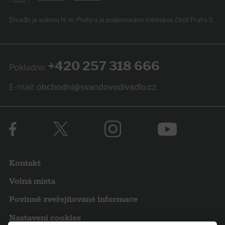
Divadlo je scénou hl. m. Prahy
a je podporováno
městskou částí Praha 5.
+420 257 318 666
Pokladna:
E-mail:
obchodni@svandovodivadlo.cz
Kontakt
Volná místa
Povinně zveřejňované informace
Nastavení cookies