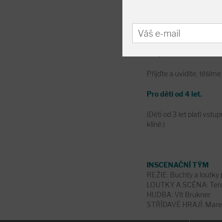
děťátko a když se to kon
šikovný, ale malý. A ne
tatínkovi, jenže to vždy
světa, tam se potká se
a pak je tu ještě pan krá
nevyroste... Nebo nako
Přijďte a uvidíte, těšíme
Pro děti od 4 let.
(Děti od 3 let platí vst
klíně.)
INSCENAČNÍ TÝM
REŽIE: Buchty a loutk
LOUTKY A SCÉNA: Ter
HUDBA: Vít Brukner
STŘÍDAVĚ HRAJÍ: Marek