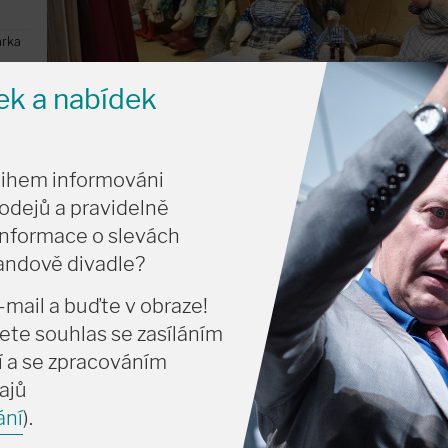
arka
nek a nabídek
tihem informováni
odejů a pravidelně
informace o slevách
vandově divadle?
-mail a buďte v obraze!
í uvedení
ete souhlas se zasíláním
 a se zpracováním
ajů
ání
).
peček. To proto, že jeho maminka s tatínkem dlouho nemohli mít