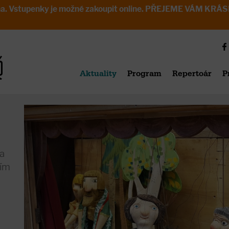
avřena. Vstupenky je možné zakoupit online. PŘEJEME VÁM 
Aktuality
Program
Repertoár
P
a
ním