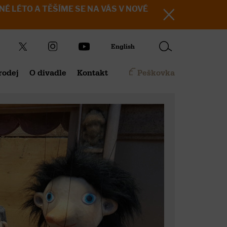
KRÁSNÉ LÉTO A TĚŠÍME SE NA VÁS V NOVÉ
English
rodej
O divadle
Kontakt
Peškovka