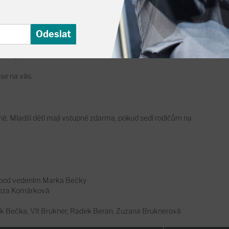
ečně povedlo, tak se nějak stalo, že se narodil sice moc chytrý a
roste a neroste. Jenže je plný energie, chce pomáhat mamince i
cky trochu splete. A nakonec se bojí vrátit domů a vydá se do
 skvělým kamarádem... Nebo že by nakonec tak skvělý nebyl? No
l a princezna a ta se Palečkovi moc líbí, jenže asi nikdy
nec vyroste?
 se na vás.
upné. Mladší děti mají vstupné zdarma, pokud sedí rodičům na
y pod vedením Marka Bečky
eza Komárková
 Bečka, Vít Brukner, Radek Beran, Zuzana Bruknerová