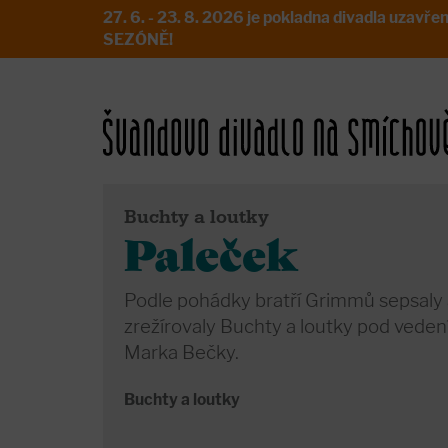
27. 6. - 23. 8. 2026 je pokladna divadla uz
SEZÓNĚ!
Buchty a loutky
Paleček
Podle pohádky bratří Grimmů sepsaly 
zrežírovaly Buchty a loutky pod vede
Marka Bečky.
Buchty a loutky