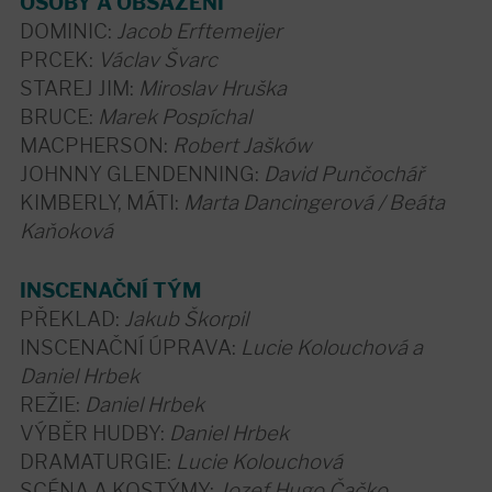
OSOBY A OBSAZENÍ
DOMINIC:
Jacob Erftemeijer
PRCEK:
Václav Švarc
STAREJ JIM:
Miroslav Hruška
BRUCE:
Marek Pospíchal
MACPHERSON:
Robert Jašków
JOHNNY GLENDENNING:
David Punčochář
KIMBERLY, MÁTI:
Marta Dancingerová /
Beáta
Kaňoková
INSCENAČNÍ TÝM
PŘEKLAD:
Jakub Škorpil
INSCENAČNÍ ÚPRAVA:
Lucie Kolouchová a
Daniel Hrbek
REŽIE:
Daniel Hrbek
VÝBĚR HUDBY:
Daniel Hrbek
DRAMATURGIE:
Lucie Kolouchová
SCÉNA A KOSTÝMY:
Jozef Hugo Čačko