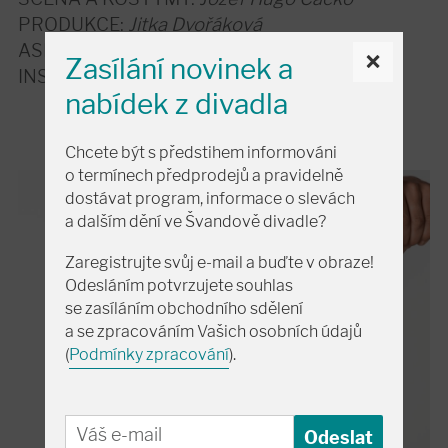
PRODUKCE:
Jitka Dvořáková
ASISTENT REŽIE:
Martina Krátká
×
Zasílání novinek a
INSPICE:
Blanka Popková
nabídek z divadla
Chcete být s předstihem informováni
o termínech předprodejů a pravidelně
dostávat program, informace o slevách
a dalším dění ve Švandově divadle?
Zaregistrujte svůj e-mail a buďte v obraze!
Odesláním potvrzujete souhlas
se zasíláním obchodního sdělení
a se zpracováním Vašich osobních údajů
(
Podmínky zpracování
).