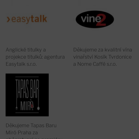
Anglické titulky a
Děkujeme za kvalitní vína
projekce titulků: agentura
vinařství Kosík Tvrdonice
Easytalk s.r.o.
a Nome Caffé s.r.o.
Děkujeme Tapas Baru
Miró Praha za