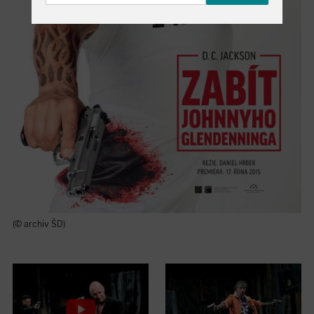
(© archiv ŠD)