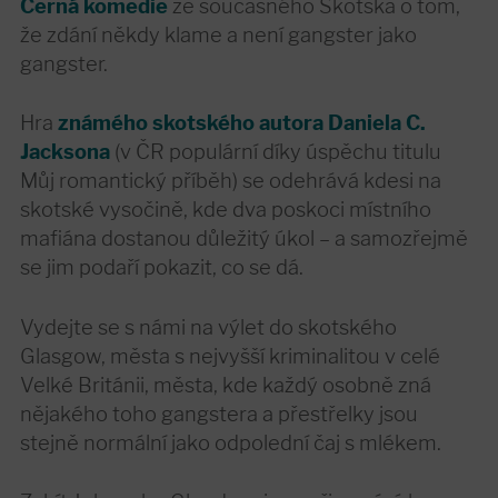
Černá komedie
ze současného Skotska o tom,
že zdání někdy klame a není gangster jako
gangster.
Hra
známého skotského autora Daniela C.
Jacksona
(v ČR populární díky úspěchu titulu
Můj romantický příběh) se odehrává kdesi na
skotské vysočině, kde dva poskoci místního
mafiána dostanou důležitý úkol – a samozřejmě
se jim podaří pokazit, co se dá.
Vydejte se s námi na výlet do skotského
Glasgow, města s nejvyšší kriminalitou v celé
Velké Británii, města, kde každý osobně zná
nějakého toho gangstera a přestřelky jsou
stejně normální jako odpolední čaj s mlékem.