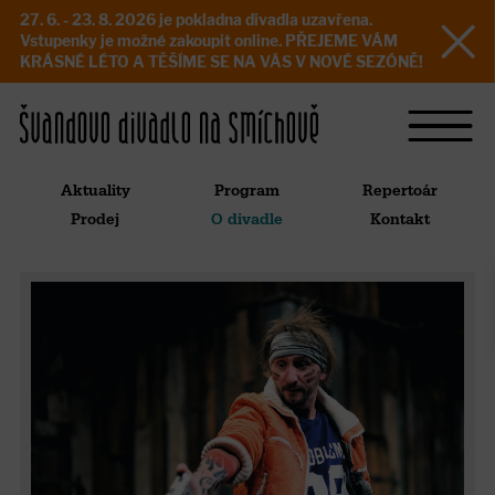
27. 6. - 23. 8. 2026 je pokladna divadla uzavřena.
Vstupenky je možné zakoupit online. PŘEJEME VÁM
KRÁSNÉ LÉTO A TĚŠÍME SE NA VÁS V NOVÉ SEZÓNĚ!
Aktuality
Program
Repertoár
Prodej
O divadle
Kontakt