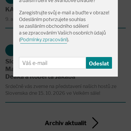
a dalším dění ve Švandově divadle?
KAREL PLÍHAL - RECITÁL
Zaregistrujte svůj e-mail a buďte v obraze!
9. a 10. září 2026 ve Velkém sále Švandova divadla
Odesláním potvrzujete souhlas
se zasíláním obchodního sdělení
a se zpracováním Vašich osobních údajů
(
Podmínky zpracování
).
Slovenská verze CHLASTU v podání
Mariána Miezga, Ady Hajdu, Branislava
Deáka a Róberta Jakaba
Srdečně vás zveme na představení našich hostů ze
Slovenska dne 15. 10. 2026 ve Velkém sále!
Archiv aktualit