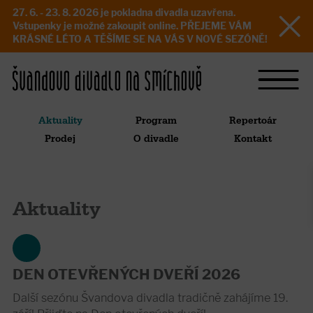
27. 6. - 23. 8. 2026 je pokladna divadla uzavřena.
Vstupenky je možné zakoupit online. PŘEJEME VÁM
KRÁSNÉ LÉTO A TĚŠÍME SE NA VÁS V NOVÉ SEZÓNĚ!
Aktuality
Program
Repertoár
Prodej
O divadle
Kontakt
Aktuality
DEN OTEVŘENÝCH DVEŘÍ 2026
Další sezónu Švandova divadla tradičně zahájíme 19.