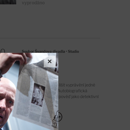
vyprodáno
00
Soubor Švandova divadla
•
Studio
×
ý
Jak dalece se může lišit vyprávění jedné
skutečné události? Autobiografická
odvážná a šokující zpověď jako detektivní
příběh naruby.