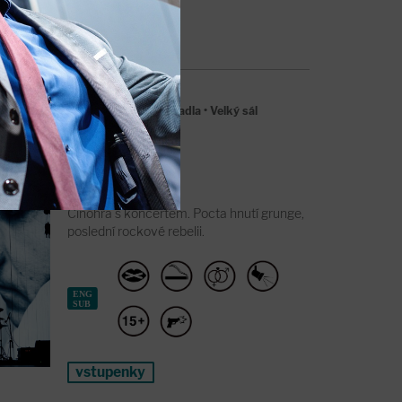
vyprodáno
00
Soubor Švandova divadla
•
Velký sál
vány
Činohra s koncertem. Pocta hnutí grunge,
poslední rockové rebelii.
vstupenky