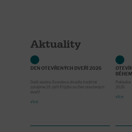
Aktuality
DEN OTEVŘENÝCH DVEŘÍ 2026
OTEVÍ
BĚHEM
Další sezónu Švandova divadla tradičně
Pokladna 
zahájíme 19. září! Přijďte na Den otevřených
2026
dveří!
více
více