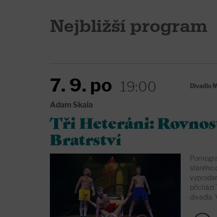
Nejbližší program
7. 9. po
19:00
Divadlo
Adam Skala
Tři Heteráni: Rovnos
Bratrství
Pornogra
starého 
vyproda
přichází
divadla. 