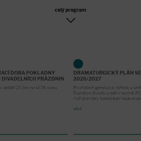
celý program
RACÍ DOBA POKLADNY
DRAMATURGICKÝ PLÁN S
 DIVADELNÍCH PRÁZDNIN
2026/2027
v období 27. června až 24. srpna
Po střetech generací k náhledu a smíř
Švandovo divadlo uvede v sezóně 2
čtyři premiéry, bonbónkem bude proje
více