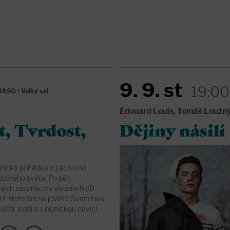
9. 9. st
19:00
 MASO
•
Velký sál
Édouard Louis, Tomáš Loužn
t, Tvrdost,
Dějiny násilí
fická pohádka o záchraně
dobrého světa. Po pěti
ných sezonách v divadle NoD
 Tři Heteráni na jeviště Švandova
Větší, lepší a s písničkou navíc!