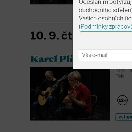
Odesláním potvrzuj
vstup
obchodního sdělení
Vašich osobních úd
(
Podmínky zpracov
10. 9. čt
19:30
Koncert
•
Karel Plíhal - Recitál
Karel Pl
Fiala
vstup