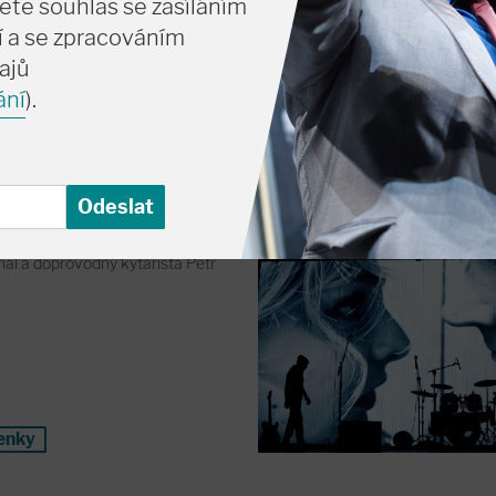
ete souhlas se zasíláním
enky
 a se zpracováním
ajů
ání
).
11. 9. pá
19:
Velký sál
Martin Františák
Pravidla Nir
íhal a doprovodný kytarista Petr
enky