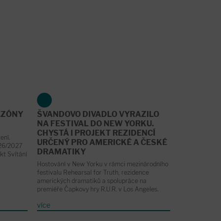
EZÓNY
ŠVANDOVO DIVADLO VYRAZILO
NA FESTIVAL DO NEW YORKU.
CHYSTÁ I PROJEKT REZIDENCÍ
ení.
URČENÝ PRO AMERICKÉ A ČESKÉ
026/2027
DRAMATIKY
kt Svítání
Hostování v New Yorku v rámci mezinárodního
festivalu Rehearsal for Truth, rezidence
amerických dramatiků a spolupráce na
premiéře Čapkovy hry R.U.R. v Los Angeles.
více