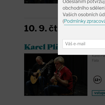
Odesláním potvrzuj
vstup
obchodního sdělení
Vašich osobních úd
(
Podmínky zpracov
10. 9. čt
19:30
Koncert
•
Karel Plíhal - Recitál
Karel Pl
Fiala
vstup