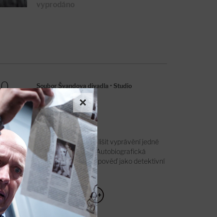
vyprodáno
00
Soubor Švandova divadla
•
Studio
×
ý
Jak dalece se může lišit vyprávění jedné
skutečné události? Autobiografická
odvážná a šokující zpověď jako detektivní
příběh naruby.