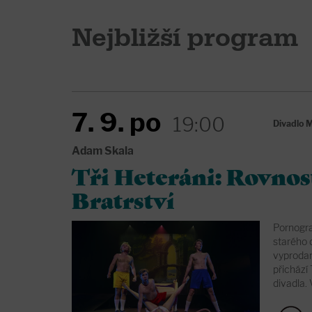
Nejbližší program
7. 9. po
19:00
Divadlo
Adam Skala
Tři Heteráni: Rovnos
Bratrství
Pornogra
starého 
vyproda
přichází
divadla. 