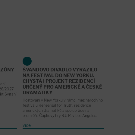
EZÓNY
ŠVANDOVO DIVADLO VYRAZILO
NA FESTIVAL DO NEW YORKU.
CHYSTÁ I PROJEKT REZIDENCÍ
ení.
URČENÝ PRO AMERICKÉ A ČESKÉ
026/2027
DRAMATIKY
kt Svítání
Hostování v New Yorku v rámci mezinárodního
festivalu Rehearsal for Truth, rezidence
amerických dramatiků a spolupráce na
premiéře Čapkovy hry R.U.R. v Los Angeles.
více