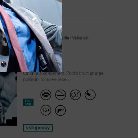
vyprodáno
00
Soubor Švandova divadla
•
Velký sál
vány
Činohra s koncertem. Pocta hnutí grunge,
poslední rockové rebelii.
vstupenky