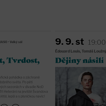
9. 9. st
19:00
 MASO
•
Velký sál
Édouard Louis, Tomáš Loužn
t, Tvrdost,
Dějiny násilí
fická pohádka o záchraně
dobrého světa. Po pěti
ných sezonách v divadle NoD
 Tři Heteráni na jeviště Švandova
Větší, lepší a s písničkou navíc!