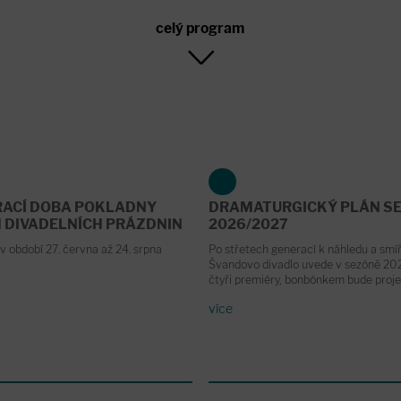
celý program
RACÍ DOBA POKLADNY
DRAMATURGICKÝ PLÁN S
 DIVADELNÍCH PRÁZDNIN
2026/2027
v období 27. června až 24. srpna
Po střetech generací k náhledu a smíř
Švandovo divadlo uvede v sezóně 2
čtyři premiéry, bonbónkem bude proje
více