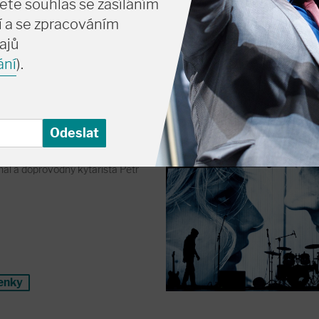
ete souhlas se zasíláním
enky
 a se zpracováním
ajů
ání
).
11. 9. pá
19:
Velký sál
Martin Františák
Pravidla Nir
íhal a doprovodný kytarista Petr
enky