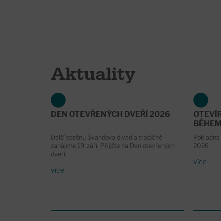
Aktuality
DEN OTEVŘENÝCH DVEŘÍ 2026
OTEVÍ
BĚHEM
Další sezónu Švandova divadla tradičně
Pokladna 
zahájíme 19. září! Přijďte na Den otevřených
2026
dveří!
více
více