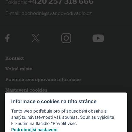
+420 257 318 666
Pokladna:
E-mail:
obchodni@svandovodivadlo.cz
Kontakt
Volná místa
Povinně zveřejňované informace
Nastavení cookies
Obchodní podmínky
Informace o cookies na této stránce
Tento web potřebuje pro přizpůsobení obsahu a
Výroční zprávy
analýzu návštěvnosti váš souhlas. Souhlas vyjádříte
Pro novináře
kliknutím na tlačidlo "Povolit vše".
Podrobnější nastavení
.