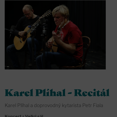
Karel Plíhal - Recitál
Karel Plíhal a doprovodný kytarista Petr Fiala
Koncert
•
Velký sál