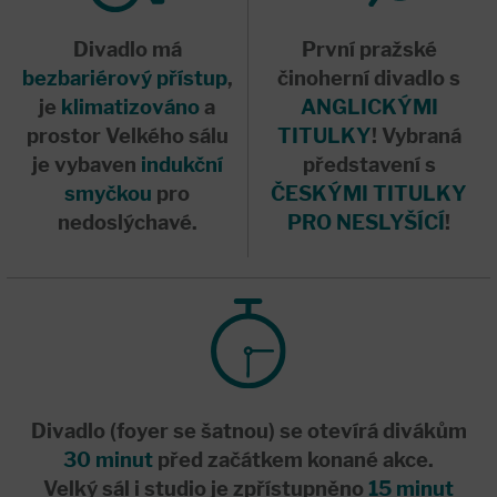
Divadlo má
První pražské
bezbariérový přístup
,
činoherní divadlo s
je
klimatizováno
a
ANGLICKÝMI
prostor Velkého sálu
TITULKY
! Vybraná
je vybaven
indukční
představení s
smyčkou
pro
ČESKÝMI TITULKY
nedoslýchavé.
PRO NESLYŠÍCÍ
!
Divadlo (foyer se šatnou) se otevírá divákům
30 minut
před začátkem konané akce.
Velký sál i studio je zpřístupněno
15 minut