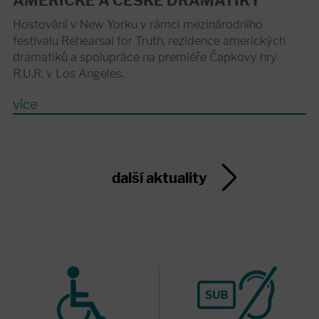
AMERICKÉ A ČESKÉ DRAMATIKY
Hostování v New Yorku v rámci mezinárodního
festivalu Rehearsal for Truth, rezidence amerických
dramatiků a spolupráce na premiéře Čapkovy hry
R.U.R. v Los Angeles.
více
další aktuality