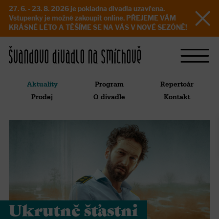
27. 6. - 23. 8. 2026 je pokladna divadla uzavřena.
Vstupenky je možné zakoupit online. PŘEJEME VÁM
KRÁSNÉ LÉTO A TĚŠÍME SE NA VÁS V NOVÉ SEZÓNĚ!
Aktuality
Program
Repertoár
Prodej
O divadle
Kontakt
Ukrutně šťastni