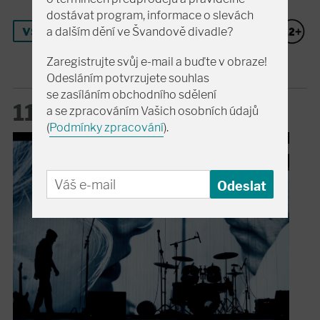
dostávat program, informace o slevách
vstupenky
a dalším dění ve Švandově divadle?
Zaregistrujte svůj e-mail a buďte v obraze!
Odesláním potvrzujete souhlas
se zasíláním obchodního sdělení
11. 9. pá
a se zpracováním Vašich osobních údajů
19:00
(
Podmínky zpracování
).