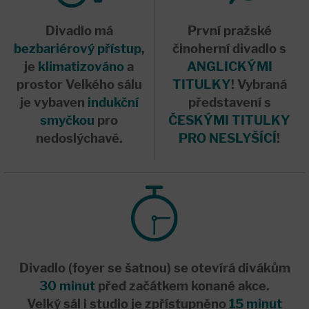
Divadlo má
První pražské
bezbariérový přístup
,
činoherní divadlo s
je
klimatizováno
a
ANGLICKÝMI
prostor Velkého sálu
TITULKY
! Vybraná
je vybaven
indukční
představení s
smyčkou
pro
ČESKÝMI TITULKY
nedoslýchavé.
PRO NESLYŠÍCÍ
!
Divadlo (foyer se šatnou) se otevírá divákům
30 minut
před začátkem konané akce.
Velký sál i studio je zpřístupněno
15 minut