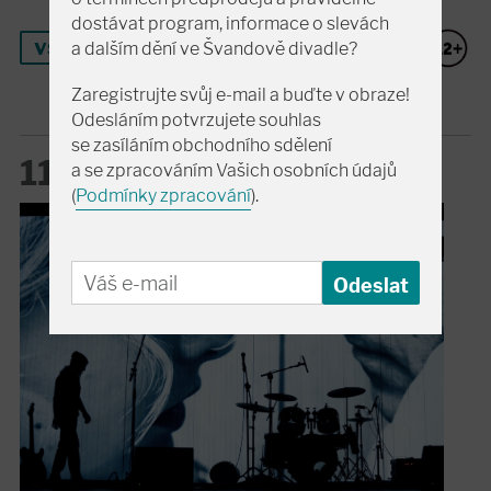
dostávat program, informace o slevách
vstupenky
a dalším dění ve Švandově divadle?
Zaregistrujte svůj e-mail a buďte v obraze!
Odesláním potvrzujete souhlas
se zasíláním obchodního sdělení
11. 9. pá
a se zpracováním Vašich osobních údajů
19:00
(
Podmínky zpracování
).