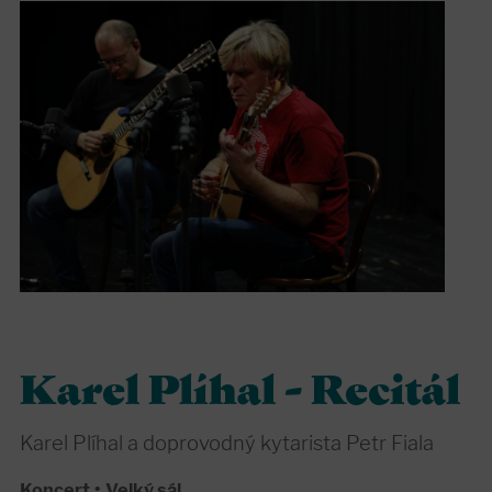
Karel Plíhal - Recitál
Karel Plíhal a doprovodný kytarista Petr Fiala
Koncert
•
Velký sál