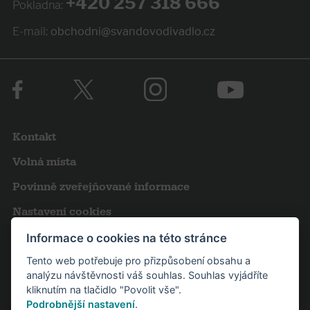
+420 257 318 666
Pokladna:
E-mail:
obchodni@svandovodivadlo.cz
Kontakt
Volná místa
Povinně zveřejňované informace
Nastavení cookies
Obchodní podmínky
Informace o cookies na této stránce
Tento web potřebuje pro přizpůsobení obsahu a
Výroční zprávy
analýzu návštěvnosti váš souhlas. Souhlas vyjádříte
Pro novináře
kliknutím na tlačidlo "Povolit vše".
Podrobnější nastavení
.