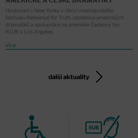
AMERICKÉ A ČESKÉ DRAMATIKY
Hostování v New Yorku v rámci mezinárodního
festivalu Rehearsal for Truth, rezidence amerických
dramatiků a spolupráce na premiéře Čapkovy hry
R.U.R. v Los Angeles.
více
další aktuality