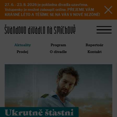
27. 6. - 23. 8. 2026 je pokladna divadla uzavřena.
Vstupenky je možné zakoupit online. PŘEJEME VÁM
KRÁSNÉ LÉTO A TĚŠÍME SE NA VÁS V NOVÉ SEZÓNĚ!
Aktuality
Program
Repertoár
Prodej
O divadle
Kontakt
Ukrutně šťastni